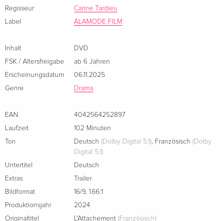
Regisseur
Carine Tardieu
Hauptrolle einer selbstbewussten, selbstbestimmten Frau in
Label
ALAMODE FILM
ihren Fünfzigern, thematisiert Tardieu auf emphatische und
sensible Weise die Themen Trauer und Verlust, und schafft
es eindrücklich, den Begriff der Familie neu zu definieren.
Inhalt
DVD
FSK / Altersfreigabe
ab 6 Jahren
Erscheinungsdatum
06.11.2025
Genre
Drama
EAN
4042564252897
Laufzeit
102 Minuten
Ton
Deutsch
(Dolby Digital 5.1)
,
Französisch
(Dolby
Digital 5.1)
Untertitel
Deutsch
Extras
Trailer
Bildformat
16/9
,
1.66:1
Produktionsjahr
2024
Originaltitel
L'Attachement
(Französisch)