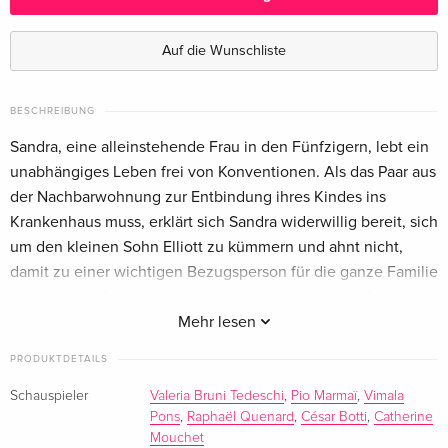
Standard Edition
CHF 28.50
Französisch
Auf die Wunschliste
Standard Edition
vergriffen
Italienisch
BESCHREIBUNG
Sandra, eine alleinstehende Frau in den Fünfzigern, lebt ein
unabhängiges Leben frei von Konventionen. Als das Paar aus
der Nachbarwohnung zur Entbindung ihres Kindes ins
Krankenhaus muss, erklärt sich Sandra widerwillig bereit, sich
um den kleinen Sohn Elliott zu kümmern und ahnt nicht,
damit zu einer wichtigen Bezugsperson für die ganze Familie
zu werden. Was als vorübergehende Hilfe begann, führt zu
einer unerwartet tiefen Bindung. Nach den grossen Erfolgen
Mehr lesen
von "Eine bretonische Liebe" und "Im Herzen Jung" ist
PRODUKTDETAILS
Regisseurin Carine Tardieu mit "Was uns verbindet" ein
wahrhaftiger wie lebensbejahender Film gelungen, der sich
Schauspieler
Valeria Bruni Tedeschi
,
Pio Marmaï
,
Vimala
Pons
,
Raphaël Quenard
,
César Botti
,
Catherine
in Frankreich rasant zu einem Publikumsliebling entwickelte.
Mouchet
Mit Valeria Bruni Tedeschi ("In den besten Händen") in der