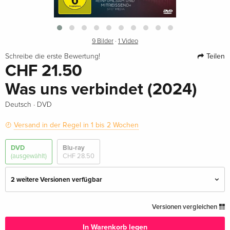
9 Bilder
·
1 Video
Teilen
Schreibe die erste Bewertung!
CHF 21.50
Was uns verbindet (2024)
·
Deutsch
DVD
Versand in der Regel in 1 bis 2 Wochen
DVD
Blu-ray
(ausgewählt)
CHF 28.50
2 weitere Versionen verfügbar
Standard Edition — (ausgewählt)
CHF 21.50
Versionen vergleichen
Deutsch
In Warenkorb legen