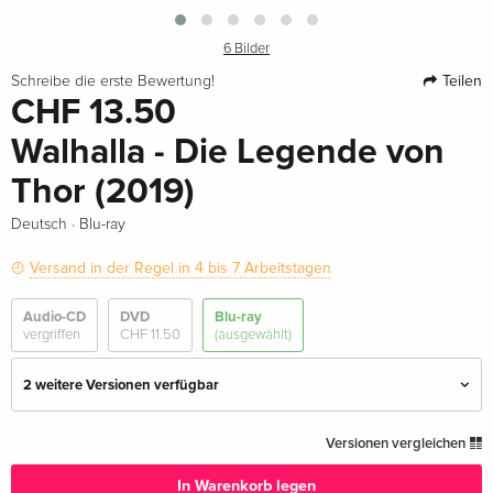
6 Bilder
Teilen
Schreibe die erste Bewertung!
CHF 13.50
Walhalla - Die Legende von
Thor (2019)
·
Deutsch
Blu-ray
Versand in der Regel in 4 bis 7 Arbeitstagen
Audio-CD
DVD
Blu-ray
vergriffen
CHF 11.50
(ausgewählt)
2 weitere Versionen verfügbar
Standard Edition — (ausgewählt)
CHF 13.50
Versionen vergleichen
Deutsch
In Warenkorb legen