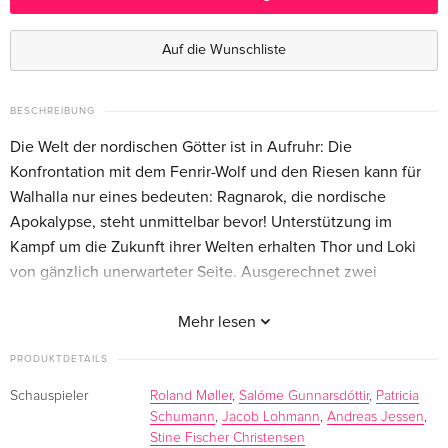
Ultimate Edition, 2 Blu-rays + DVD + CD
vergriffen
Deutsch
Auf die Wunschliste
Standard Edition
CHF 23.50
Französisch
BESCHREIBUNG
Die Welt der nordischen Götter ist in Aufruhr: Die
Konfrontation mit dem Fenrir-Wolf und den Riesen kann für
Walhalla nur eines bedeuten: Ragnarok, die nordische
Apokalypse, steht unmittelbar bevor! Unterstützung im
Kampf um die Zukunft ihrer Welten erhalten Thor und Loki
von gänzlich unerwarteter Seite. Ausgerechnet zwei
Wikinger-Geschwister, die man als Sklaven nach Walhalla
verschleppt hat, könnten der Schlüssel zum Sieg gegen die
Mehr lesen
barbarischen Feindes-Horden werden. Seite an Seite mit den
PRODUKTDETAILS
legendären Gottheiten ziehen sie in den ungleichen Kampf...
Schauspieler
Roland Møller
,
Salóme Gunnarsdóttir
,
Patricia
Schumann
,
Jacob Lohmann
,
Andreas Jessen
,
Stine Fischer Christensen