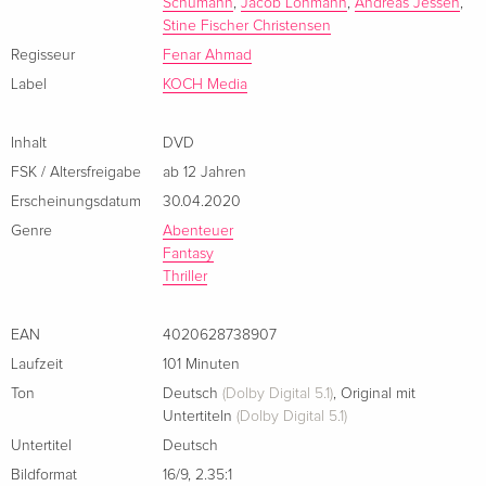
Schumann
,
Jacob Lohmann
,
Andreas Jessen
,
Making of;
Stine Fischer Christensen
Regisseur
Fenar Ahmad
Label
KOCH Media
Inhalt
DVD
FSK / Altersfreigabe
ab 12 Jahren
Erscheinungsdatum
30.04.2020
Genre
Abenteuer
Fantasy
Thriller
EAN
4020628738907
Laufzeit
101 Minuten
Ton
Deutsch
(Dolby Digital 5.1)
,
Original mit
Untertiteln
(Dolby Digital 5.1)
Untertitel
Deutsch
Bildformat
16/9
,
2.35:1