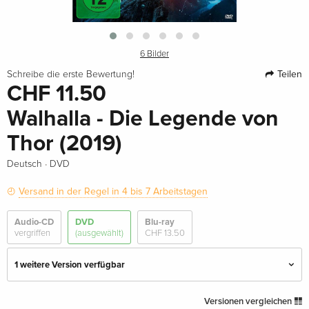
6 Bilder
Teilen
Schreibe die erste Bewertung!
CHF 11.50
Walhalla - Die Legende von
Thor (2019)
·
Deutsch
DVD
Versand in der Regel in 4 bis 7 Arbeitstagen
Audio-CD
DVD
Blu-ray
vergriffen
(ausgewählt)
CHF 13.50
1 weitere Version verfügbar
Standard Edition — (ausgewählt)
CHF 11.50
Versionen vergleichen