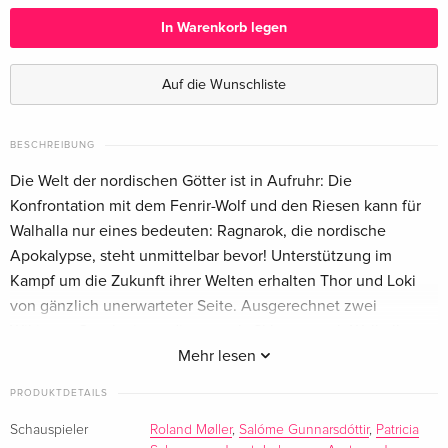
Deutsch
In Warenkorb legen
Standard Edition
CHF 18.50
Französisch
Auf die Wunschliste
BESCHREIBUNG
Die Welt der nordischen Götter ist in Aufruhr: Die
Konfrontation mit dem Fenrir-Wolf und den Riesen kann für
Walhalla nur eines bedeuten: Ragnarok, die nordische
Apokalypse, steht unmittelbar bevor! Unterstützung im
Kampf um die Zukunft ihrer Welten erhalten Thor und Loki
von gänzlich unerwarteter Seite. Ausgerechnet zwei
Wikinger-Geschwister, die man als Sklaven nach Walhalla
verschleppt hat, könnten der Schlüssel zum Sieg gegen die
Mehr lesen
barbarischen Feindes-Horden werden. Seite an Seite mit den
PRODUKTDETAILS
legendären Gottheiten ziehen sie in den ungleichen Kampf...
Schauspieler
Roland Møller
,
Salóme Gunnarsdóttir
,
Patricia
Trailer;