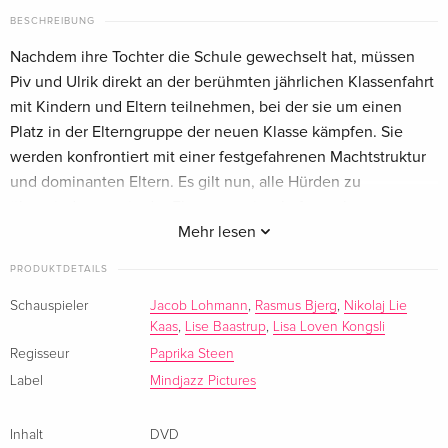
BESCHREIBUNG
Nachdem ihre Tochter die Schule gewechselt hat, müssen
Piv und Ulrik direkt an der berühmten jährlichen Klassenfahrt
mit Kindern und Eltern teilnehmen, bei der sie um einen
Platz in der Elterngruppe der neuen Klasse kämpfen. Sie
werden konfrontiert mit einer festgefahrenen Machtstruktur
und dominanten Eltern. Es gilt nun, alle Hürden zu
überwinden, um in der Elterngemeinschaft anerkannt zu
werden – aber was sind sie bereit, für ihr Kind zu tun?
Mehr lesen
PRODUKTDETAILS
Schauspieler
Jacob Lohmann
,
Rasmus Bjerg
,
Nikolaj Lie
Kaas
,
Lise Baastrup
,
Lisa Loven Kongsli
Regisseur
Paprika Steen
Label
Mindjazz Pictures
Inhalt
DVD