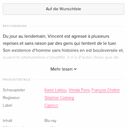
Limited Edition, Mediabook, Blu-ray + DVD
vergriffen
Deutsch
Auf die Wunschliste
Standard Edition — (ausgewählt)
CHF 27.50
Französisch
BESCHREIBUNG
Du jour au lendemain, Vincent est agressé à plusieurs
reprises et sans raison par des gens qui tentent de le tuer.
Son existence d’homme sans histoires en est bouleversée et,
quand le phénomène s’amplifie, il n’a d’autre choix que de
fuir et de changer son mode de vie.
Mehr lesen
PRODUKTDETAILS
Schauspieler
Karim Leklou
,
Vimala Pons
,
François Chattot
Regisseur
Stéphan Castang
Label
Capricci
Inhalt
Blu-ray