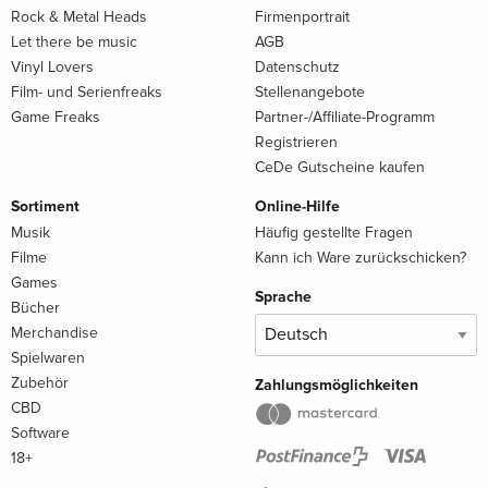
Rock & Metal Heads
Firmenportrait
Let there be music
AGB
Vinyl Lovers
Datenschutz
Film- und Serienfreaks
Stellenangebote
Game Freaks
Partner-/Affiliate-Programm
Registrieren
CeDe Gutscheine kaufen
Sortiment
Online-Hilfe
Musik
Häufig gestellte Fragen
Filme
Kann ich Ware zurückschicken?
Games
Sprache
Bücher
Merchandise
Spielwaren
Zubehör
Zahlungsmöglichkeiten
CBD
Software
18+