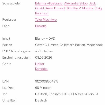
Lage verkompliziert. Kurz vor dem Abschlussball eskaliert die
Schauspieler
Brianna Hildebrand
,
Alexandra Shipp
,
Jack
Quaid
,
Kevin Durand
,
Timothy V. Murphy
,
Craig
Situation.
Robinson
Regisseur
Tyler MacIntyre
Label
Illusions
Inhalt
Blu-ray + DVD
Edition
Cover C
,
Limited Collector's Edition
,
Mediabook
FSK / Altersfreigabe
ab 18 Jahren
Erscheinungsdatum
08.05.2026
Genre
Horror
Komödie
EAN
9120038564815
Laufzeit
98 Minuten
Ton
Deutsch
,
Englisch
,
DTS HD Master Audio 5.1
Untertitel
Deutsch