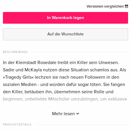
Cover B, Limited Collector's Edition,
CHF 37.50
Versionen vergleichen
Mediabook, Blu-ray + DVD
Deutsch
In Warenkorb legen
Cover C, Limited Collector's Edition,
CHF 37.50
Auf die Wunschliste
Mediabook, Blu-ray + DVD — (ausgewählt)
Deutsch
BESCHREIBUNG
Standard Edition
CHF 36.50
In der Kleinstadt Rosedale treibt ein Killer sein Unwesen.
Englisch · US Version
Sadie und McKayla nutzen diese Situation schamlos aus. Als
»Tragedy Girls« lechzen sie nach neuen Followern in den
Standard Edition
vergriffen
Englisch · US Version
sozialen Medien - und würden dafür sogar töten. Sie fangen
den Killer, betäuben ihn, übernehmen seine Rolle und
beginnen, unbeliebte Mitschüler umzubringen, um exklusive
News für ihren Social-Media-Account zu generieren. Doch
ihre Besessenheit nach Followern führt zu Konflikten.
Mehr lesen
McKaylas Teenie-Liebe Toby wird zum Opfer des neuen
PRODUKTDETAILS
Killerduos, während Sadie sich mit Jordan einlässt, was die