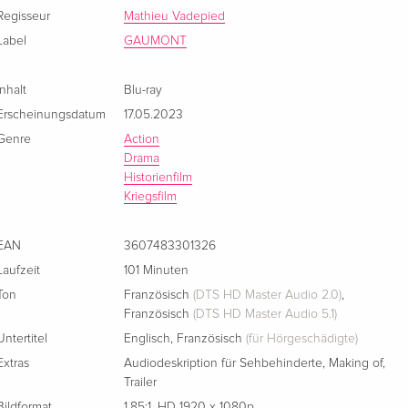
Regisseur
Mathieu Vadepied
Label
GAUMONT
Inhalt
Blu-ray
Erscheinungsdatum
17.05.2023
Genre
Action
Drama
Historienfilm
Kriegsfilm
EAN
3607483301326
Laufzeit
101 Minuten
Ton
Französisch
(DTS HD Master Audio 2.0)
,
Französisch
(DTS HD Master Audio 5.1)
Untertitel
Englisch
,
Französisch
(für Hörgeschädigte)
Extras
Audiodeskription für Sehbehinderte
,
Making of
,
Trailer
Bildformat
1.85:1
,
HD 1920 x 1080p