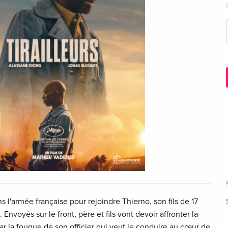
ns l'armée française pour rejoindre Thierno, son fils de 17
 Envoyés sur le front, père et fils vont devoir affronter la
r la fougue de son officier qui veut le conduire au cœur de