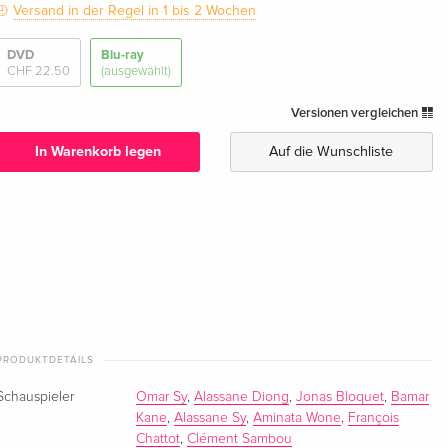
Versand in der Regel in 1 bis 2 Wochen
DVD
Blu-ray
CHF 22.50
(ausgewählt)
Versionen vergleichen
In Warenkorb legen
Auf die Wunschliste
PRODUKTDETAILS
Schauspieler
Omar Sy
,
Alassane Diong
,
Jonas Bloquet
,
Bamar
Kane
,
Alassane Sy
,
Aminata Wone
,
François
Chattot
,
Clément Sambou