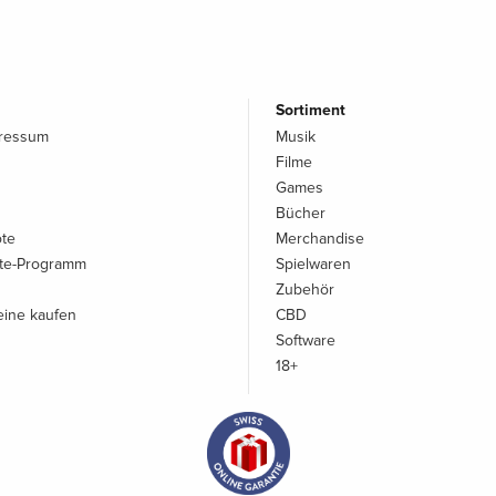
Sortiment
pressum
Musik
Filme
Games
Bücher
ote
Merchandise
iate-Programm
Spielwaren
Zubehör
ine kaufen
CBD
Software
18+