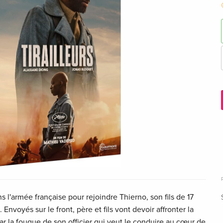
ns l'armée française pour rejoindre Thierno, son fils de 17
 Envoyés sur le front, père et fils vont devoir affronter la
r la fougue de son officier qui veut le conduire au cœur de