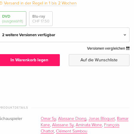
Versand in der Regel in 1 bis 2 Wochen
DVD
Blu-ray
(ausgewählt)
CHF 17.50
2 weitere Versionen verfügbar
Versionen vergleichen
Standard Edition
CHF 22.50
Deutsch
In Warenkorb legen
Auf die Wunschliste
Standard Edition — (ausgewählt)
CHF 16.50
Französisch
Standard Edition
CHF 19.50
Italienisch
PRODUKTDETAILS
Schauspieler
Omar Sy
,
Alassane Diong
,
Jonas Bloquet
,
Bamar
Kane
,
Alassane Sy
,
Aminata Wone
,
François
Chattot
,
Clément Sambou