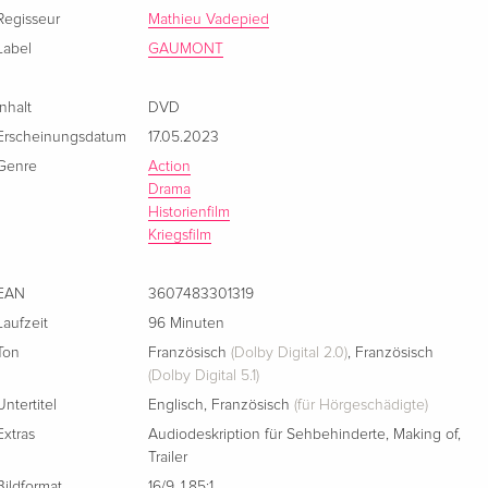
Regisseur
Mathieu Vadepied
Label
GAUMONT
Inhalt
DVD
Erscheinungsdatum
17.05.2023
Genre
Action
Drama
Historienfilm
Kriegsfilm
EAN
3607483301319
Laufzeit
96 Minuten
Ton
Französisch
(Dolby Digital 2.0)
,
Französisch
(Dolby Digital 5.1)
Untertitel
Englisch
,
Französisch
(für Hörgeschädigte)
Extras
Audiodeskription für Sehbehinderte
,
Making of
,
Trailer
Bildformat
16/9
,
1.85:1