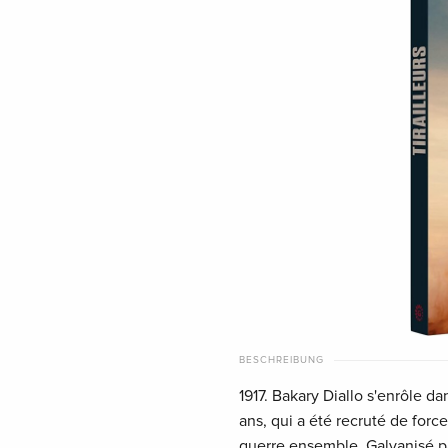
BESCHREIBUNG
1917. Bakary Diallo s'enrôle da
ans, qui a été recruté de force.
guerre ensemble. Galvanisé pa