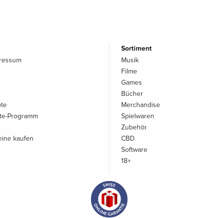
Sortiment
pressum
Musik
Filme
Games
Bücher
ote
Merchandise
iate-Programm
Spielwaren
Zubehör
ine kaufen
CBD
Software
18+