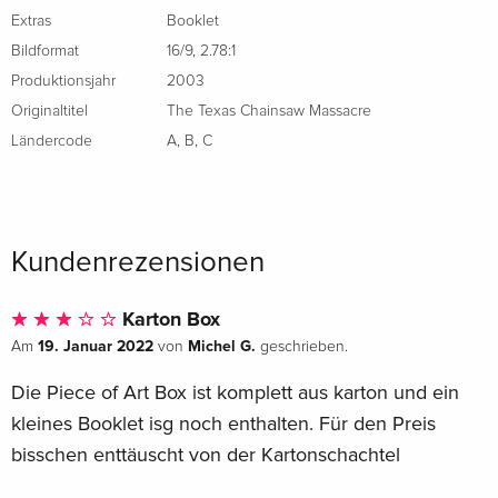
Deutsch
Extras
Booklet
Bildformat
16/9
,
2.78:1
Limited Edition, 4K Ultra HD + Blu-ray
CHF 39.50
Französisch
Produktionsjahr
2003
Originaltitel
The Texas Chainsaw Massacre
Standard Edition
vergriffen
Ländercode
A
,
B
,
C
Französisch
Standard Edition
vergriffen
Italienisch
Kundenrezensionen
Tombstone Collection
vergriffen
Italienisch
Karton Box
19. Januar 2022
Michel G.
Am
von
geschrieben.
Die Piece of Art Box ist komplett aus karton und ein
kleines Booklet isg noch enthalten. Für den Preis
bisschen enttäuscht von der Kartonschachtel