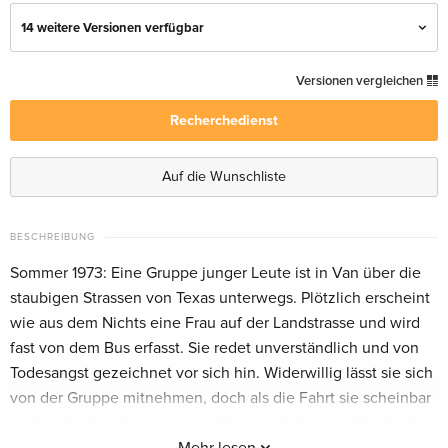
14 weitere Versionen verfügbar
Standard Edition
vergriffen
Versionen vergleichen
Deutsch
Recherchedienst
Piece of Art Box, Limited Edition —
vergriffen
(ausgewählt)
Auf die Wunschliste
Deutsch
VHS Retro Edition, Tape Edition, Cover A,
vergriffen
BESCHREIBUNG
Limited Edition
Sommer 1973: Eine Gruppe junger Leute ist in Van über die
Deutsch
staubigen Strassen von Texas unterwegs. Plötzlich erscheint
wie aus dem Nichts eine Frau auf der Landstrasse und wird
VHS Retro Edition, Tape Edition, Cover B,
vergriffen
Limited Edition
fast von dem Bus erfasst. Sie redet unverständlich und von
Deutsch
Todesangst gezeichnet vor sich hin. Widerwillig lässt sie sich
von der Gruppe mitnehmen, doch als die Fahrt sie scheinbar
VHS Retro Edition, Tape Edition, Limited
vergriffen
an den Ort des Grauens zurückbringt, dreht sie völlig durch.
Edition, Unrated