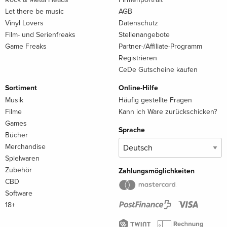
Let there be music
AGB
Vinyl Lovers
Datenschutz
Film- und Serienfreaks
Stellenangebote
Game Freaks
Partner-/Affiliate-Programm
Registrieren
CeDe Gutscheine kaufen
Sortiment
Online-Hilfe
Musik
Häufig gestellte Fragen
Filme
Kann ich Ware zurückschicken?
Games
Sprache
Bücher
Merchandise
Spielwaren
Zubehör
Zahlungsmöglichkeiten
CBD
Software
18+