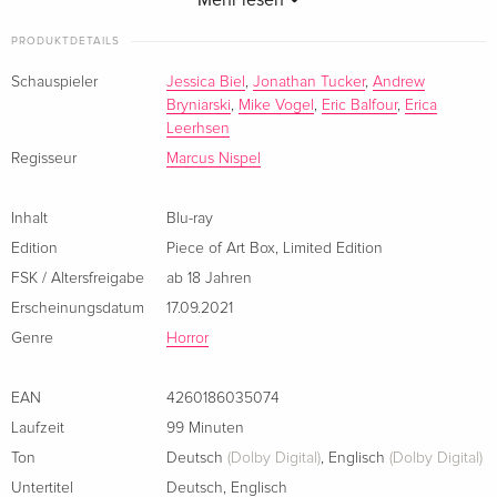
Mehr lesen
Deutsch
Limitiert und nummeriert auf 1'000 Stück
PRODUKTDETAILS
Cover A, Mediabook, Limited Edition, Blu-ray +
vergriffen
DVD
Schauspieler
Jessica Biel
,
Jonathan Tucker
,
Andrew
Deutsch
Bryniarski
,
Mike Vogel
,
Eric Balfour
,
Erica
Leerhsen
Cover B, Grosse Hartbox, Limited Edition,
vergriffen
Regisseur
Marcus Nispel
Unrated
Deutsch
Inhalt
Blu-ray
Edition
Piece of Art Box
,
Limited Edition
Cover D, Grosse Hartbox, Limited Edition
vergriffen
Deutsch
FSK / Altersfreigabe
ab 18 Jahren
Erscheinungsdatum
17.09.2021
Cover E, Grosse Hartbox, Limited Edition
vergriffen
Genre
Horror
Deutsch
EAN
4260186035074
Grosse Hartbox, Cover A, Limited Edition
vergriffen
Deutsch
Laufzeit
99 Minuten
Ton
Deutsch
(Dolby Digital)
,
Englisch
(Dolby Digital)
Grosse Hartbox, Cover C, Limited Edition
vergriffen
Untertitel
Deutsch
,
Englisch