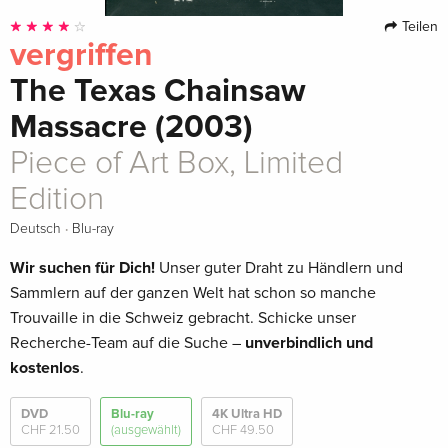
Teilen
vergriffen
The Texas Chainsaw
Massacre (2003)
Piece of Art Box, Limited
Edition
·
Deutsch
Blu-ray
Wir suchen für Dich!
Unser guter Draht zu Händlern und
Sammlern auf der ganzen Welt hat schon so manche
Trouvaille in die Schweiz gebracht. Schicke unser
Recherche-Team auf die Suche –
unverbindlich und
kostenlos
.
DVD
Blu-ray
4K Ultra HD
CHF 21.50
(ausgewählt)
CHF 49.50