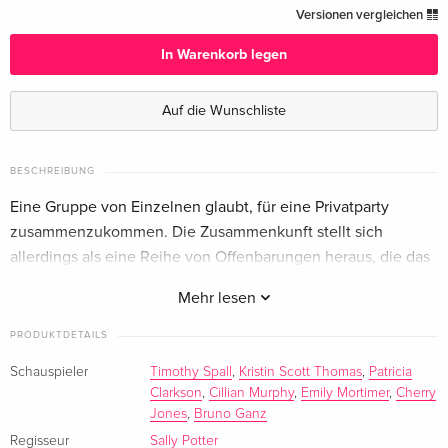
s/w — (ausgewählt)
CHF 13.50
Versionen vergleichen
Deutsch
In Warenkorb legen
Standard Edition
CHF 14.50
Englisch · UK Version
Auf die Wunschliste
s/w, Digibook
CHF 19.50
Französisch
BESCHREIBUNG
Eine Gruppe von Einzelnen glaubt, für eine Privatparty
s/w
vergriffen
zusammenzukommen. Die Zusammenkunft stellt sich
Italienisch
allerdings als eine Reihe von Offenbarungen heraus, die das
Weltbild der Beteiligten auf den Kopf stellt.
Mehr lesen
PRODUKTDETAILS
Schauspieler
Timothy Spall
,
Kristin Scott Thomas
,
Patricia
Clarkson
,
Cillian Murphy
,
Emily Mortimer
,
Cherry
Jones
,
Bruno Ganz
Regisseur
Sally Potter