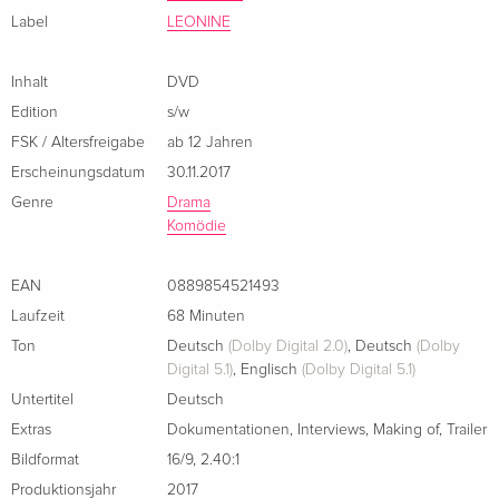
Label
LEONINE
Inhalt
DVD
Edition
s/w
FSK / Altersfreigabe
ab 12 Jahren
Erscheinungsdatum
30.11.2017
Genre
Drama
Komödie
EAN
0889854521493
Laufzeit
68 Minuten
Ton
Deutsch
(Dolby Digital 2.0)
,
Deutsch
(Dolby
Digital 5.1)
,
Englisch
(Dolby Digital 5.1)
Untertitel
Deutsch
Extras
Dokumentationen
,
Interviews
,
Making of
,
Trailer
Bildformat
16/9
,
2.40:1
Produktionsjahr
2017