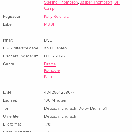
Sterling Thompson
,
Jasper Thompson
,
Bill
Camp
Regisseur
Kelly Reichardt
Label
MUBI
Inhalt
DVD
FSK / Altersfreigabe
ab 12 Jahren
Erscheinungsdatum
02.07.2026
Genre
Drama
Komödie
Krimi
EAN
4042564258677
Laufzeit
106 Minuten
Ton
Deutsch
,
Englisch
,
Dolby Digital 5.1
Untertitel
Deutsch
,
Englisch
Bildformat
1.78:1