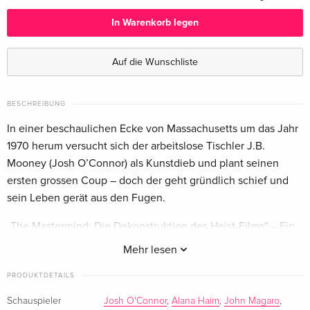
Deutsch
In Warenkorb legen
Standard Edition
CHF 23.50
Englisch · UK Version
Auf die Wunschliste
Standard Edition
CHF 25.50
Englisch · US Version
BESCHREIBUNG
In einer beschaulichen Ecke von Massachusetts um das Jahr
1970 herum versucht sich der arbeitslose Tischler J.B.
Mooney (Josh O’Connor) als Kunstdieb und plant seinen
ersten grossen Coup – doch der geht gründlich schief und
sein Leben gerät aus den Fugen.
„The Mastermind: Die Dekonstruktion des Heist-Films" – Ein
Videoessay
Mehr lesen
PRODUKTDETAILS
Schauspieler
Josh O'Connor
,
Alana Haim
,
John Magaro
,