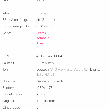
Label
MUBI
Inhalt
Blu-ray
FSK / Altersfreigabe
ab 12 Jahren
Erscheinungsdatum
02.07.2026
Genre
Drama
Komödie
Krimi
EAN
4042564258684
Laufzeit
110 Minuten
Ton
Deutsch
(DTS HD Master Audio 5.1)
,
Englisch
(DTS HD 5.1)
Untertitel
Deutsch
,
Englisch
Bildformat
1080p
,
1.78:1
Produktionsjahr
2025
Originaltitel
The Mastermind
Ländercode
B