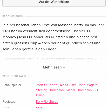
Auf die Wunschliste
4K Ultra HD + Blu-ray
CHF 42.50
Englisch · UK Version
BESCHREIBUNG
In einer beschaulichen Ecke von Massachusetts um das Jahr
Standard Edition
CHF 30.50
1970 herum versucht sich der arbeitslose Tischler J.B.
Englisch · US Version
Mooney (Josh O’Connor) als Kunstdieb und plant seinen
ersten grossen Coup – doch der geht gründlich schief und
Standard Edition
CHF 27.50
sein Leben gerät aus den Fugen.
Französisch
„The Mastermind: Die Dekonstruktion des Heist-Films" – Ein
Videoessay
Mehr lesen
PRODUKTDETAILS
Schauspieler
Josh O'Connor
,
Alana Haim
,
John Magaro
,
Sterling Thompson
,
Jasper Thompson
,
Bill
Camp
Regisseur
Kelly Reichardt