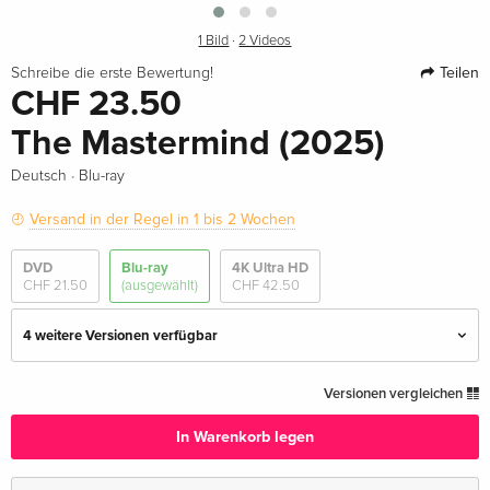
1 Bild
·
2 Videos
Teilen
Schreibe die erste Bewertung!
CHF 23.50
The Mastermind (2025)
·
Deutsch
Blu-ray
Versand in der Regel in 1 bis 2 Wochen
DVD
Blu-ray
4K Ultra HD
CHF 21.50
(ausgewählt)
CHF 42.50
4 weitere Versionen verfügbar
Standard Edition — (ausgewählt)
CHF 23.50
Versionen vergleichen
Deutsch
In Warenkorb legen
Standard Edition
CHF 27.50
Englisch · UK Version