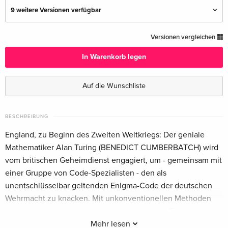
9 weitere Versionen verfügbar
Neuauflage — (ausgewählt)
CHF 13.50
Versionen vergleichen
Deutsch
In Warenkorb legen
Standard Edition
vergriffen
Deutsch
Auf die Wunschliste
Standard Edition
vergriffen
Deutsch
BESCHREIBUNG
England, zu Beginn des Zweiten Weltkriegs: Der geniale
Standard Edition
CHF 19.50
Mathematiker Alan Turing (BENEDICT CUMBERBATCH) wird
Englisch · US Version
vom britischen Geheimdienst engagiert, um - gemeinsam mit
einer Gruppe von Code-Spezialisten - den als
Standard Edition
CHF 14.50
unentschlüsselbar geltenden Enigma-Code der deutschen
Französisch
Wehrmacht zu knacken. Mit unkonventionellen Methoden
und seiner arrogant wirkenden Art macht sich Turing jedoch
Standard Edition
vergriffen
Französisch
keine Freunde unter seinen Kollegen. Nur die junge
Mehr lesen