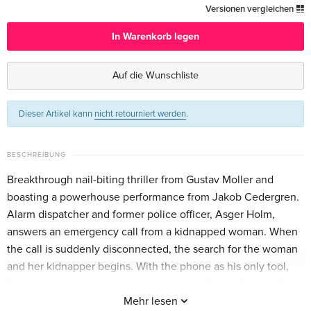
Standard Edition
CHF 13.50
Versionen vergleichen
Deutsch
In Warenkorb legen
Standard Edition — (ausgewählt)
CHF 22.50
Englisch · US Version
Auf die Wunschliste
Standard Edition
vergriffen
Dieser Artikel kann
nicht retourniert werden
.
Französisch
Standard Edition
CHF 18.50
BESCHREIBUNG
Italienisch
Breakthrough nail-biting thriller from Gustav Moller and
boasting a powerhouse performance from Jakob Cedergren.
Alarm dispatcher and former police officer, Asger Holm,
answers an emergency call from a kidnapped woman. When
the call is suddenly disconnected, the search for the woman
and her kidnapper begins. With the phone as his only tool,
Asger enters a race against time to save the endangered
woman. But soon he realizes that he is dealing with a crime
Mehr lesen