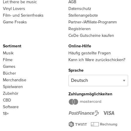
Let there be music
AGB
Vinyl Lovers
Datenschutz
Film- und Serienfreaks
Stellenangebote
Game Freaks
Partner-/Affiliate-Programm
Registrieren
CeDe Gutscheine kaufen
Sortiment
Online-Hilfe
Musik
Häufig gestellte Fragen
Filme
Kann ich Ware zurückschicken?
Games
Sprache
Bücher
Merchandise
Spielwaren
Zubehör
Zahlungsmöglichkeiten
CBD
Software
18+