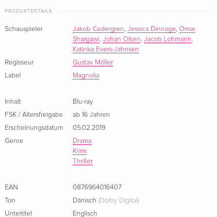
that is far bigger than he first thought.
PRODUKTDETAILS
Schauspieler
Jakob Cedergren
,
Jessica Dinnage
,
Omar
Shargawi
,
Johan Olsen
,
Jacob Lohmann
,
Katinka Evers-Jahnsen
Regisseur
Gustav Möller
Label
Magnolia
Inhalt
Blu-ray
FSK / Altersfreigabe
ab 16 Jahren
Erscheinungsdatum
05.02.2019
Genre
Drama
Krimi
Thriller
EAN
0876964016407
Ton
Dänisch
(Dolby Digital)
Untertitel
Englisch