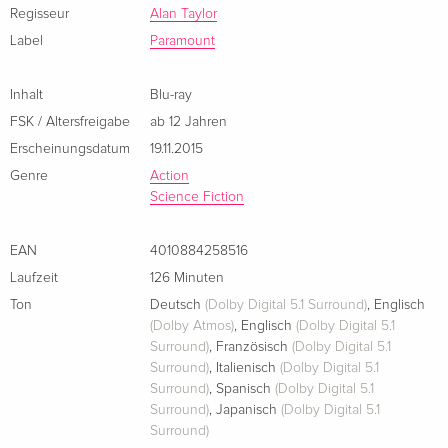
4K Ultra HD + Blu-ray
CHF 36.50
Regisseur
Alan Taylor
Der Kampf zwischen Mensch und Maschine, Gut und Böse
Englisch · US Version
Label
Paramount
steht unaufhaltsam bevor – kann er mithilfe eines
unverhofften Verbündeten den Tag der Abrechnung
Steelbook, Blu-ray + DVD
vergriffen
Englisch · US Version
verhindern?
Inhalt
Blu-ray
FSK / Altersfreigabe
ab 12 Jahren
Blu-ray 3D (+2D) + Blu-ray + DVD
vergriffen
Erscheinungsdatum
19.11.2015
Englisch · US Version
Genre
Action
Science Fiction
2 Blu-rays
CHF 19.50
Französisch
EAN
4010884258516
2 Blu-rays
vergriffen
Laufzeit
126 Minuten
Französisch
Ton
Deutsch
(Dolby Digital 5.1 Surround)
,
Englisch
(Dolby Atmos)
,
Englisch
(Dolby Digital 5.1
4K Ultra HD + 2 Blu-rays
vergriffen
Surround)
,
Französisch
(Dolby Digital 5.1
Französisch
Surround)
,
Italienisch
(Dolby Digital 5.1
Surround)
,
Spanisch
(Dolby Digital 5.1
Surround)
,
Japanisch
(Dolby Digital 5.1
Blu-ray 3D + Blu-ray
vergriffen
Surround)
Französisch