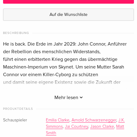
Blu-ray 3D + Blu-ray
CHF 19.50
Deutsch
Auf die Wunschliste
4K Ultra HD + Blu-ray
CHF 27.50
Deutsch
BESCHREIBUNG
He is back. Die Erde im Jahr 2029: John Connor, Anführer
MetalPak, Limited Edition, Steelbook
vergriffen
der Rebellion des menschlichen Widerstands,
Deutsch
führt einen erbitterten Krieg gegen das übermächtige
Maschinen-Imperium von Skynet. Um seine Mutter Sarah
Limited Edition, Steelbook, Blu-ray 3D + Blu-
vergriffen
Connor vor einem Killer-Cyborg zu schützen
ray
Deutsch
und damit seine eigene Existenz sowie die Zukunft der
Menschheit zu retten, schickt John seinen loyalen Freund
4K Ultra HD + Blu-ray
CHF 31.50
und Mitstreiter Kyle Reese zurück ins Jahr 1984.
Mehr lesen
Englisch · UK Version
Auf das, was ihn im Los Angeles der Vergangenheit erwartet,
PRODUKTDETAILS
ist dieser jedoch nicht im Geringsten vorbereitet: Ein
Blu-ray + DVD
CHF 22.50
unvorhergesehenes Ereignis hat alles verändert und die Zeit,
Schauspieler
Emilia Clarke
,
Arnold Schwarzenegger
,
J.K.
Englisch · US Version
Simmons
,
Jai Courtney
,
Jason Clarke
,
Matt
in die er von Connor zurückgeschickt wurde, existiert nicht
Smith
mehr.