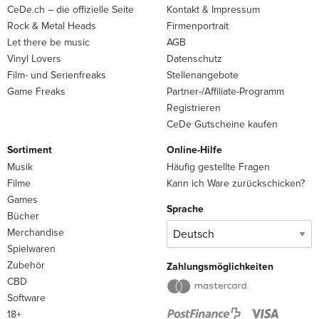
CeDe.ch – die offizielle Seite
Kontakt & Impressum
Rock & Metal Heads
Firmenportrait
Let there be music
AGB
Vinyl Lovers
Datenschutz
Film- und Serienfreaks
Stellenangebote
Game Freaks
Partner-/Affiliate-Programm
Registrieren
CeDe Gutscheine kaufen
Sortiment
Online-Hilfe
Musik
Häufig gestellte Fragen
Filme
Kann ich Ware zurückschicken?
Games
Sprache
Bücher
Merchandise
Spielwaren
Zubehör
Zahlungsmöglichkeiten
CBD
Software
18+