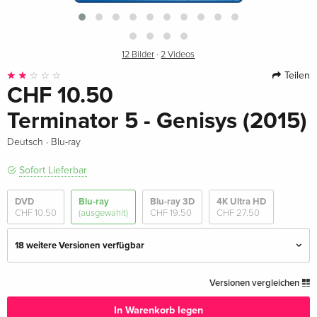
12 Bilder
·
2 Videos
Teilen
CHF 10.50
Terminator 5 - Genisys (2015)
·
Deutsch
Blu-ray
Sofort Lieferbar
DVD
Blu-ray
Blu-ray 3D
4K Ultra HD
CHF 10.50
(ausgewählt)
CHF 19.50
CHF 27.50
18 weitere Versionen verfügbar
Standard Edition — (ausgewählt)
CHF 10.50
Versionen vergleichen
Deutsch
In Warenkorb legen