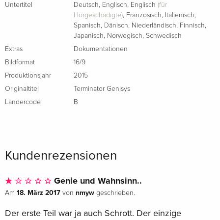
Untertitel
Deutsch
,
Englisch
,
Englisch
(für
Hörgeschädigte)
,
Französisch
,
Italienisch
,
Neuauflage
CHF 18.50
Spanisch
,
Dänisch
,
Niederländisch
,
Finnisch
,
Italienisch
Japanisch
,
Norwegisch
,
Schwedisch
Extras
Dokumentationen
Standard Edition
vergriffen
Italienisch
Bildformat
16/9
Produktionsjahr
2015
Graphic Art Collection, Limited Edition
vergriffen
Originaltitel
Terminator Genisys
Italienisch
Ländercode
B
Blu-ray 3D + Blu-ray
vergriffen
Italienisch
Kundenrezensionen
4K Ultra HD + Blu-ray
vergriffen
Italienisch
Genie und Wahnsinn..
18. März 2017
nmyw
Am
von
geschrieben.
Der erste Teil war ja auch Schrott. Der einzige