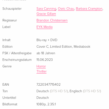
kennenlernen.
Französisch
Erst langsam erkennen sie, dass mit Rebecca etwas nicht
Schauspieler
Sara Canning
,
Osric Chau
,
Barbara Crampton
,
Gracie Gillam
stimmt und als sie Näheres herausfinden wollen, erschliesst
sich die grausige Wahrheit. Sie will keine
Regisseur
Brandon Christensen
Spitzenbewertungen – sie will etwas viel Schlimmeres.
Label
EYK Media
Limitiert auf 333 Stück
Inhalt
Blu-ray + DVD
Edition
Cover C
,
Limited Edition
,
Mediabook
Extras:
FSK / Altersfreigabe
ab 18 Jahren
- Booklet
Erscheinungsdatum
15.06.2023
- Behind the Scenes
Genre
Horror
- Shooting in a Pandemic
Thriller
- Scaredycats (2 Episoden)
- VFX Breakdown
EAN
7220347715402
- Gag Reel
- Trailer
Ton
Deutsch
(DTS HD 5.1)
,
Englisch
(DTS HD 5.1)
- Bildergalerie
Untertitel
Deutsch
- Audiokommentare des Regisseurs
Bildformat
1080p
,
2.35:1