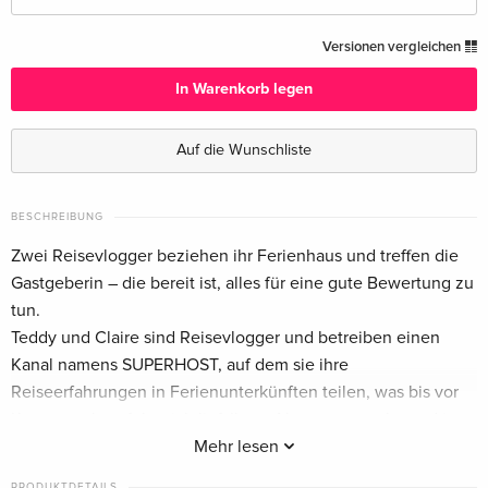
Cover C, Limited Edition, Mediabook, Blu-ray +
CHF 32.50
Versionen vergleichen
DVD — (ausgewählt)
Deutsch
In Warenkorb legen
Cover B, Collector's Edition, Limited Edition,
CHF 32.50
Auf die Wunschliste
Mediabook, Blu-ray + DVD
Deutsch
BESCHREIBUNG
Cover A, Limited Edition, Mediabook, Blu-ray +
CHF 32.50
Zwei Reisevlogger beziehen ihr Ferienhaus und treffen die
DVD
Deutsch
Gastgeberin – die bereit ist, alles für eine gute Bewertung zu
tun.
Standard Edition
vergriffen
Teddy und Claire sind Reisevlogger und betreiben einen
Deutsch
Kanal namens SUPERHOST, auf dem sie ihre
Reiseerfahrungen in Ferienunterkünften teilen, was bis vor
Standard Edition
CHF 14.50
Kurzem sehr erfolgreich lief. Ihren Abonnentenschwund im
Englisch · UK Version
Nacken, scheinen sie nun den perfekten Content gefunden
Mehr lesen
zu haben, als sie ihre aktuelle Gastgeberin Rebecca
Standard Edition
CHF 14.50
PRODUKTDETAILS