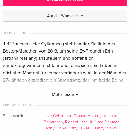
Standard Edition
CHF 14.50
Englisch · UK Version
Auf die Wunschliste
Standard Edition
CHF 19.50
Englisch · US Version
BESCHREIBUNG
Jeff Bauman (Jake Gyllenhaal) steht an der Ziellinie des
Standard Edition
vergriffen
Boston-Marathon von 2013, um seine Ex-Freundin Erin
Französisch
(Tatiana Maslany) anzufeuern und hoffentlich
zurückzugewinnen nichtahnend, dass sich sein Leben im
Standard Edition
CHF 16.50
nächsten Moment für immer verändern wird. In der Nähe des
Italienisch
27-Jährigen explodiert ein Sprengsatz, der ihm beide Beine
wegreisst. Bauman wird mit vielen anderen Schwerverletzten
sofort ins Krankenhaus gebracht. Nachdem er das
Mehr lesen
Bewusstsein wiedererlangt, kann er einen der Attentäter
PRODUKTDETAILS
identifizieren und den Ermittlern entscheidende Hinweise
liefern, um die Terroristen zu fassen. Jeffs eigener Kampf
Schauspieler
Jake Gyllenhaal
,
Tatiana Maslany
,
Miranda
Richardson
,
Richard Lane Jr.
,
Nate Richman
,
hingegen steht ganz am Anfang. Für ihn beginnen
Lenny Clarke
,
Patty O'Neill
,
Clancy Brown