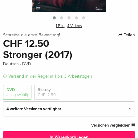
1 Bild
·
4 Videos
Teilen
Schreibe die erste Bewertung!
CHF 12.50
Stronger (2017)
·
Deutsch
DVD
Versand in der Regel in 1 bis 3 Arbeitstagen
DVD
Blu-ray
(ausgewählt)
CHF 12.50
4 weitere Versionen verfügbar
Standard Edition — (ausgewählt)
CHF 12.50
Versionen vergleichen
Deutsch
In Warenkorb legen