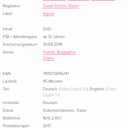
langwierige Reha-Massnahmen, die er nur durch die
Regisseur
David Gordon Green
unermüdliche Unterstützung von Erin und seiner
Label
Impuls
eigenwilligen Familie durchsteht. Seine Art, mit dem
niederschmetternden Schicksal umzugehen, lässt ihn zu
einem Helden wider Willen werden und den Weg zurück ins
Inhalt
DVD
Leben finden.
FSK / Altersfreigabe
ab 12 Jahren
Erscheinungsdatum
30.08.2018
Genre
Portrait, Biographie
Drama
EAN
7611372646241
Laufzeit
115 Minuten
Ton
Deutsch
(Dolby Digital 5.1)
,
Englisch
(Dolby
Digital 5.1)
Untertitel
Deutsch
Extras
Dokumentationen
,
Trailer
Bildformat
16/9
,
2.40:1
Produktionsjahr
2017