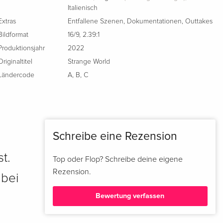
Italienisch
Extras
Entfallene Szenen
,
Dokumentationen
,
Outtakes
Bildformat
16/9
,
2.39:1
Produktionsjahr
2022
Originaltitel
Strange World
Ländercode
A
,
B
,
C
Schreibe eine Rezension
t.
Top oder Flop? Schreibe deine eigene
Rezension.
 bei
Bewertung verfassen