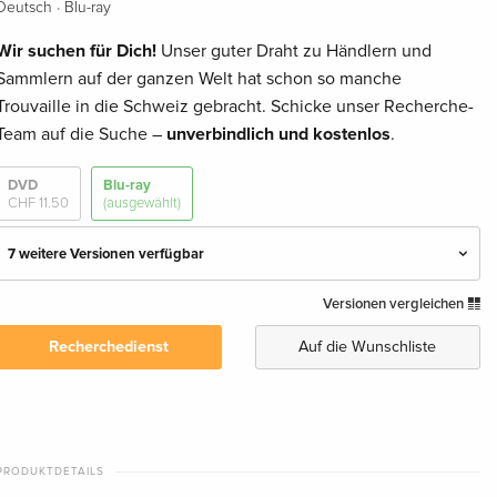
·
Deutsch
Blu-ray
Wir suchen für Dich!
Unser guter Draht zu Händlern und
Sammlern auf der ganzen Welt hat schon so manche
Trouvaille in die Schweiz gebracht. Schicke unser Recherche-
Team auf die Suche –
unverbindlich und kostenlos
.
DVD
Blu-ray
CHF 11.50
(ausgewählt)
7 weitere Versionen verfügbar
Versionen vergleichen
Standard Edition
CHF 11.50
Deutsch
Recherchedienst
Auf die Wunschliste
Limited Edition, Steelbook — (ausgewählt)
vergriffen
Deutsch
Standard Edition
CHF 17.50
PRODUKTDETAILS
Englisch · UK Version