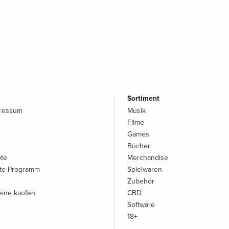
Sortiment
pressum
Musik
Filme
Games
Bücher
ote
Merchandise
iate-Programm
Spielwaren
Zubehör
ine kaufen
CBD
Software
18+