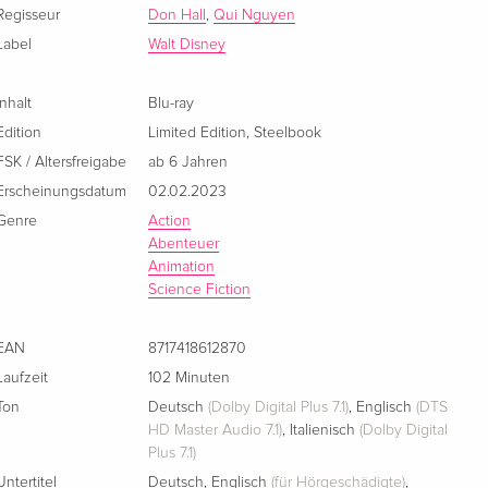
Regisseur
Don Hall
,
Qui Nguyen
Blu-ray + DVD
CHF 27.50
Label
Walt Disney
Englisch · US Version
Inhalt
Blu-ray
Standard Edition
CHF 16.50
Edition
Limited Edition
,
Steelbook
Französisch
FSK / Altersfreigabe
ab 6 Jahren
Classique
CHF 19.50
Erscheinungsdatum
02.02.2023
Französisch
Genre
Action
Abenteuer
Standard Edition
CHF 18.50
Animation
Italienisch
Science Fiction
Limited Edition, Steelbook
CHF 23.50
EAN
8717418612870
Italienisch
Laufzeit
102 Minuten
Ton
Deutsch
(Dolby Digital Plus 7.1)
,
Englisch
(DTS
HD Master Audio 7.1)
,
Italienisch
(Dolby Digital
Plus 7.1)
Untertitel
Deutsch
,
Englisch
(für Hörgeschädigte)
,