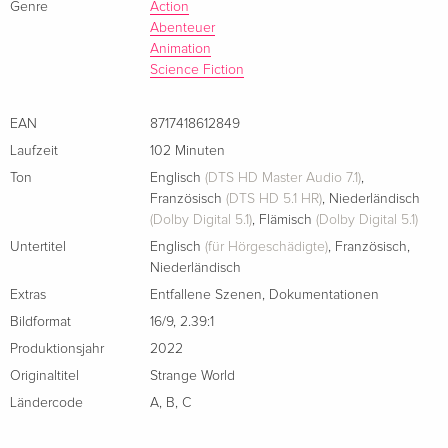
Genre
Action
Abenteuer
Animation
Science Fiction
EAN
8717418612849
Laufzeit
102 Minuten
Ton
Englisch
(DTS HD Master Audio 7.1)
,
Französisch
(DTS HD 5.1 HR)
,
Niederländisch
(Dolby Digital 5.1)
,
Flämisch
(Dolby Digital 5.1)
Untertitel
Englisch
(für Hörgeschädigte)
,
Französisch
,
Niederländisch
Extras
Entfallene Szenen
,
Dokumentationen
Bildformat
16/9
,
2.39:1
Produktionsjahr
2022
Originaltitel
Strange World
Ländercode
A
,
B
,
C