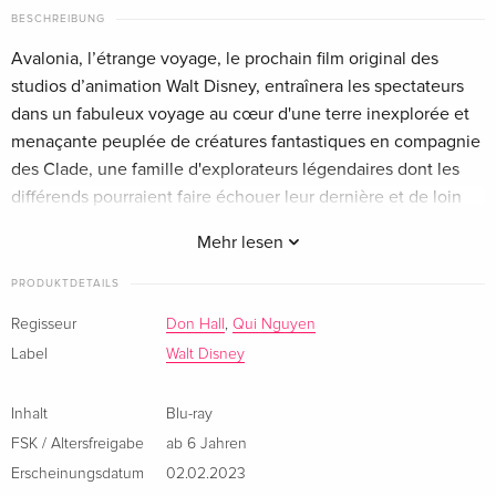
Englisch · UK Version
BESCHREIBUNG
Avalonia, l’étrange voyage, le prochain film original des
Blu-ray + DVD
CHF 27.50
studios d’animation Walt Disney, entraînera les spectateurs
Englisch · US Version
dans un fabuleux voyage au cœur d'une terre inexplorée et
menaçante peuplée de créatures fantastiques en compagnie
Standard Edition — (ausgewählt)
CHF 16.50
des Clade, une famille d'explorateurs légendaires dont les
Französisch
différends pourraient faire échouer leur dernière et de loin
leur plus importante mission.
Classique
CHF 19.50
Mehr lesen
Französisch
PRODUKTDETAILS
Standard Edition
CHF 18.50
Italienisch
Regisseur
Don Hall
,
Qui Nguyen
Label
Walt Disney
Limited Edition, Steelbook
CHF 23.50
Italienisch
Inhalt
Blu-ray
FSK / Altersfreigabe
ab 6 Jahren
Erscheinungsdatum
02.02.2023