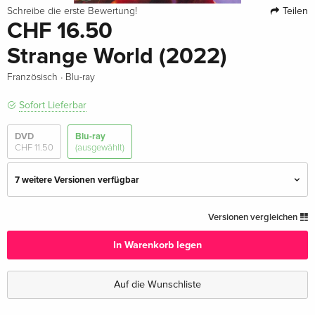
Teilen
Schreibe die erste Bewertung!
CHF 16.50
Strange World (2022)
·
Französisch
Blu-ray
Sofort Lieferbar
DVD
Blu-ray
CHF 11.50
(ausgewählt)
7 weitere Versionen verfügbar
Standard Edition
CHF 11.50
Versionen vergleichen
Deutsch
In Warenkorb legen
Limited Edition, Steelbook
vergriffen
Deutsch
Auf die Wunschliste
Standard Edition
CHF 17.50