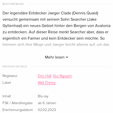
Englisch · UK Version
BESCHREIBUNG
Der legendäre Entdecker Jaeger Clade (Dennis Quaid)
Blu-ray + DVD
CHF 27.50
versucht gemeinsam mit seinem Sohn Searcher (Jake
Englisch · US Version
Gyllenhaal) ein neues Gebiet hinter den Bergen von Avalonia
zu entdecken. Auf dieser Reise merkt Searcher aber, dass er
Standard Edition
CHF 16.50
eigentlich ein Farmer und kein Entdecker sein möchte. So
Französisch
trennen sich ihre Wege und Jaeger bricht alleine auf, um das
fremde Gebiet zu erkunden.
Classique
CHF 19.50
Französisch
Mehr lesen
25 Jahre nach diesem Vorfall lebt Searcher glücklich mit
PRODUKTDETAILS
Standard Edition
CHF 18.50
seiner Frau Meridian (Gabrielle Union) und seinem Sohn
Italienisch
Ethan (Jaboukie Young-White) auf seiner Farm und pflegt ein
Regisseur
Don Hall
,
Qui Nguyen
Leben ohne jegliches Abenteuer. Doch dann taucht plötzlich
Label
Walt Disney
Limited Edition, Steelbook
CHF 23.50
die Bürgermeisterin von Avalonia bei ihm zu Hause auf und
Italienisch
verlangt nach seiner Hilfe bei einer wichtigen Mission. Auf
Inhalt
Blu-ray
dem Weg geht jedoch einiges schief und so kommt es, dass
FSK / Altersfreigabe
ab 6 Jahren
Searcher nicht nur gegen gefährliche Kreaturen kämpfen,
Erscheinungsdatum
02.02.2023