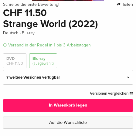
Teilen
Schreibe die erste Bewertung!
CHF 11.50
Strange World (2022)
·
Deutsch
Blu-ray
Versand in der Regel in 1 bis 3 Arbeitstagen
DVD
Blu-ray
CHF 11.50
(ausgewählt)
7 weitere Versionen verfügbar
Standard Edition — (ausgewählt)
CHF 11.50
Versionen vergleichen
Deutsch
In Warenkorb legen
Limited Edition, Steelbook
vergriffen
Deutsch
Auf die Wunschliste
Standard Edition
CHF 17.50