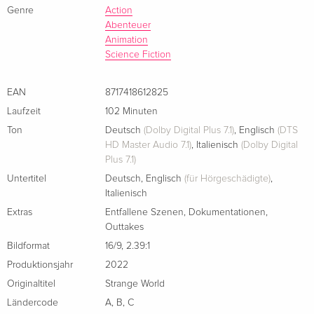
sondern auch seine Überzeugungen hinterfragen muss.
Genre
Action
Abenteuer
Animation
Science Fiction
EAN
8717418612825
Laufzeit
102 Minuten
Ton
Deutsch
(Dolby Digital Plus 7.1)
,
Englisch
(DTS
HD Master Audio 7.1)
,
Italienisch
(Dolby Digital
Plus 7.1)
Untertitel
Deutsch
,
Englisch
(für Hörgeschädigte)
,
Italienisch
Extras
Entfallene Szenen
,
Dokumentationen
,
Outtakes
Bildformat
16/9
,
2.39:1
Produktionsjahr
2022
Originaltitel
Strange World
Ländercode
A
,
B
,
C