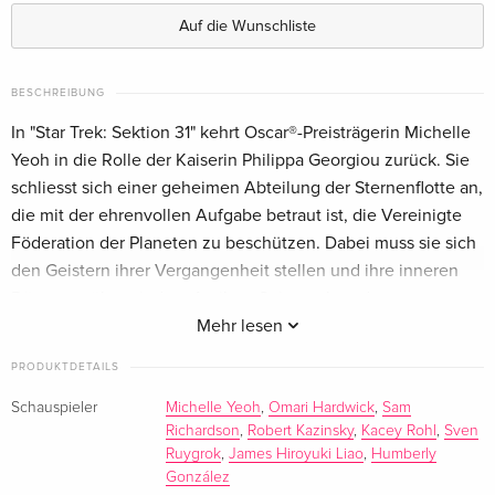
ray — (ausgewählt)
Auf die Wunschliste
Deutsch
Standard Edition
CHF 35.50
BESCHREIBUNG
Englisch · UK Version
In "Star Trek: Sektion 31" kehrt Oscar®-Preisträgerin Michelle
Yeoh in die Rolle der Kaiserin Philippa Georgiou zurück. Sie
Limited Edition, Steelbook, 4K Ultra HD + Blu-
CHF 49.50
schliesst sich einer geheimen Abteilung der Sternenflotte an,
ray
Englisch · UK Version
die mit der ehrenvollen Aufgabe betraut ist, die Vereinigte
Föderation der Planeten zu beschützen. Dabei muss sie sich
4K Ultra HD + Blu-ray
CHF 45.50
den Geistern ihrer Vergangenheit stellen und ihre inneren
Englisch · US Version
Dämonen überwinden. An ihrer Seite stehen der
charismatische Omari Hardwick und der Emmy®-Preisträger
Mehr lesen
Limited Edition, Steelbook, 4K Ultra HD + Blu-
CHF 49.50
Sam Richardson, die gemeinsam ein unvergleichliches
ray
PRODUKTDETAILS
Abenteuer erleben.
Englisch · US Version
Schauspieler
Michelle Yeoh
,
Omari Hardwick
,
Sam
Richardson
,
Robert Kazinsky
,
Kacey Rohl
,
Sven
Limited Edition, 4K Ultra HD + Blu-ray
CHF 26.50
Ruygrok
,
James Hiroyuki Liao
,
Humberly
Französisch
González