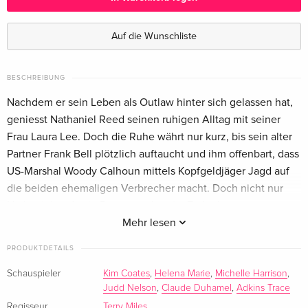
4K Ultra HD + Blu-ray
vergriffen
Englisch · US Version
Auf die Wunschliste
BESCHREIBUNG
Nachdem er sein Leben als Outlaw hinter sich gelassen hat,
geniesst Nathaniel Reed seinen ruhigen Alltag mit seiner
Frau Laura Lee. Doch die Ruhe währt nur kurz, bis sein alter
Partner Frank Bell plötzlich auftaucht und ihm offenbart, dass
US-Marshal Woody Calhoun mittels Kopfgeldjäger Jagd auf
die beiden ehemaligen Verbrecher macht. Doch nicht nur
Nathaniel und sein Partner stehen im Fadenkreuz von
Calhoun, auch Laura Lee ist in grosser Gefahr.
Mehr lesen
Nachdem er sein Leben als Outlaw hinter sich gelassen hat,
PRODUKTDETAILS
geniesst Nathaniel Reed seinen ruhigen Alltag mit seiner
Schauspieler
Kim Coates
,
Helena Marie
,
Michelle Harrison
,
Frau Laura Lee. Doch die Ruhe währt nur kurz, bis sein alter
Judd Nelson
,
Claude Duhamel
,
Adkins Trace
Partner Frank Bell plötzlich auftaucht und ihm offenbart, dass
Regisseur
Terry Miles