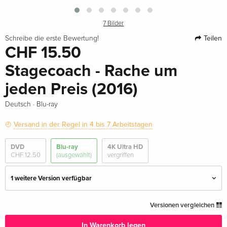
7 Bilder
Teilen
Schreibe die erste Bewertung!
CHF 15.50
Stagecoach - Rache um
jeden Preis (2016)
·
Deutsch
Blu-ray
Versand in der Regel in 4 bis 7 Arbeitstagen
DVD
Blu-ray
4K Ultra HD
CHF 12.50
(ausgewählt)
vergriffen
1 weitere Version verfügbar
Standard Edition — (ausgewählt)
CHF 15.50
Versionen vergleichen
Deutsch
In Warenkorb legen