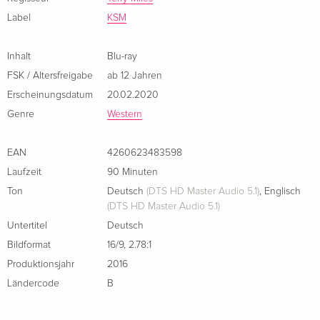
US-Marshal Woody Calhoun mittels Kopfgeldjäger Jagd auf
Label
KSM
die beiden ehemaligen Verbrecher macht. Doch nicht nur
Nathaniel und sein Partner stehen im Fadenkreuz von
Inhalt
Blu-ray
Calhoun, auch Laura Lee ist in grosser Gefahr. (1 Blu-ray)
FSK / Altersfreigabe
ab 12 Jahren
Namhaft besetzter, klassischer Western, der die wahre
Erscheinungsdatum
20.02.2020
Geschichte von Outlaw Nathaniel Reed aka. Texas Jack
Genre
Western
actiongeladen nacherzählt!
EAN
4260623483598
Laufzeit
90 Minuten
Ton
Deutsch
(DTS HD Master Audio 5.1)
,
Englisch
(DTS HD Master Audio 5.1)
Untertitel
Deutsch
Bildformat
16/9
,
2.78:1
Produktionsjahr
2016
Ländercode
B