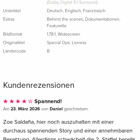
(Dolby Digital 5.1 Surround)
Untertitel
Deutsch
,
Englisch
,
Französisch
Extras
Behind the scenes
,
Dokumentationen
,
Featurette
Bildformat
1.78:1
,
Widescreen
Originaltitel
Special Ops: Lioness
Ländercode
B
Kundenrezensionen
Spannend!
23. März 2026
Daniel
Am
von
geschrieben.
Zoe Saldaña, hier noch auszuhalten mit einer
durchaus spannenden Story und einer annehmbaren
Besetzung. Allerdings schwächelt die 2. Staffel bereits.