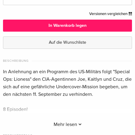
3 Blu-rays — (ausgewählt)
CHF 34.50
Versionen vergleichen
Deutsch
In Warenkorb legen
3 Blu-rays
CHF 31.50
Englisch · UK Version
Auf die Wunschliste
3 Blu-rays
CHF 43.50
Englisch · US Version
BESCHREIBUNG
In Anlehnung an ein Programm des US-Militärs folgt "Special
3 Blu-rays
CHF 32.50
Ops: Lioness" den CIA-Agentinnen Joe, Kaitlyn und Cruz, die
Französisch
sich auf eine gefährliche Undercover-Mission begeben, um
den nächsten 11. September zu verhindern.
8 Episoden!
- Geopferte Kämpfer
Mehr lesen
- Die harte Tour