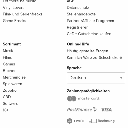
Let there be music
AGB
Vinyl Lovers
Datenschutz
Film- und Serienfreaks
Stellenangebote
Game Freaks
Partner-/Affiliate-Programm
Registrieren
CeDe Gutscheine kaufen
Sortiment
Online-Hilfe
Musik
Häufig gestellte Fragen
Filme
Kann ich Ware zurückschicken?
Games
Sprache
Bücher
Merchandise
Spielwaren
Zubehör
Zahlungsmöglichkeiten
CBD
Software
18+