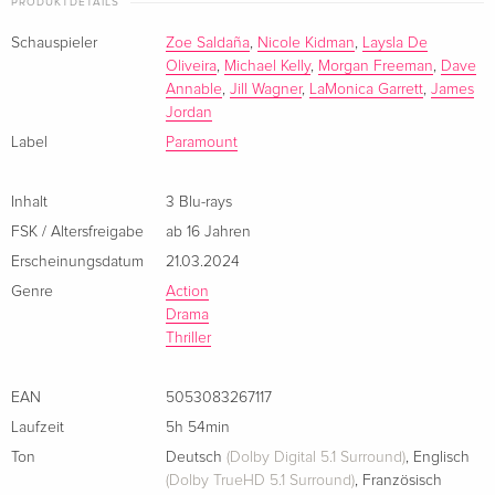
PRODUKTDETAILS
- Gross wie eine Faust
- Wir haben versagt
Schauspieler
Zoe Saldaña
,
Nicole Kidman
,
Laysla De
Oliveira
,
Michael Kelly
,
Morgan Freeman
,
Dave
- Die Wahrheit ist die beste Lüge
Annable
,
Jill Wagner
,
LaMonica Garrett
,
James
- Die Lüge ist die Wahrheit
Jordan
- Kein Ausweg aus dem Kampf
Label
Paramount
- Die Illusion der Ordnung
Inhalt
3 Blu-rays
FSK / Altersfreigabe
ab 16 Jahren
Erscheinungsdatum
21.03.2024
Genre
Action
Drama
Thriller
EAN
5053083267117
Laufzeit
5h 54min
Ton
Deutsch
(Dolby Digital 5.1 Surround)
,
Englisch
(Dolby TrueHD 5.1 Surround)
,
Französisch