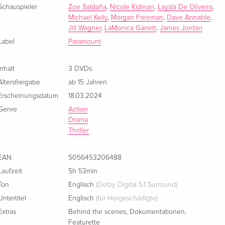
Schauspieler
Zoe Saldaña
,
Nicole Kidman
,
Laysla De Oliveira
,
4 DVDs
CHF 32.50
Michael Kelly
,
Morgan Freeman
,
Dave Annable
,
Französisch
Jill Wagner
,
LaMonica Garrett
,
James Jordan
Label
Paramount
Inhalt
3 DVDs
Altersfreigabe
ab 15 Jahren
Erscheinungsdatum
18.03.2024
Genre
Action
Drama
Thriller
EAN
5056453206488
Laufzeit
5h 53min
Ton
Englisch
(Dolby Digital 5.1 Surround)
Untertitel
Englisch
(für Hörgeschädigte)
Extras
Behind the scenes
,
Dokumentationen
,
Featurette