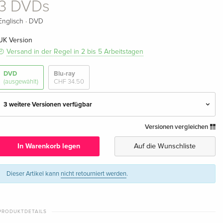
3 DVDs
·
Englisch
DVD
UK Version
Versand in der Regel in 2 bis 5 Arbeitstagen
DVD
Blu-ray
(ausgewählt)
CHF 34.50
3 weitere Versionen verfügbar
Versionen vergleichen
3 DVDs
CHF 27.50
Deutsch
In Warenkorb legen
Auf die Wunschliste
3 DVDs — (ausgewählt)
CHF 29.50
Englisch · UK Version
Dieser Artikel kann
nicht retourniert werden
.
3 DVDs
CHF 36.50
Englisch · US Version
PRODUKTDETAILS