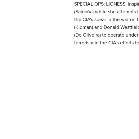
SPECIAL OPS: LIONESS, inspire
(Saldaña) while she attempts t
the CIA's spear in the war on
(Kidman) and Donald Westfield
(De Oliveira) to operate unde
terrorism in the CIA's efforts t