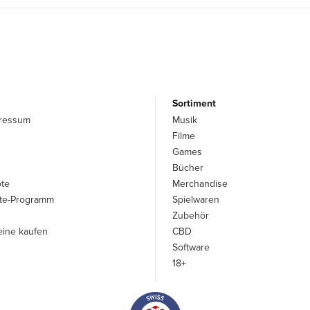
Sortiment
pressum
Musik
Filme
Games
Bücher
ote
Merchandise
iate-Programm
Spielwaren
Zubehör
ine kaufen
CBD
Software
18+