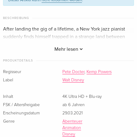
Dieser Artikel kann
nicht retourniert werden
.
BESCHREIBUNG
After landing the gig of a lifetime, a New York jazz pianist
suddenly finds himself trapped in a strange land between
Earth and the afterlife.
Mehr lesen
PRODUKTDETAILS
Regisseur
Pete Docter
,
Kemp Powers
Label
Walt Disney
Inhalt
4K Ultra HD + Blu-ray
FSK / Altersfreigabe
ab 6 Jahren
Erscheinungsdatum
29.03.2021
Genre
Abenteuer
Animation
Disney