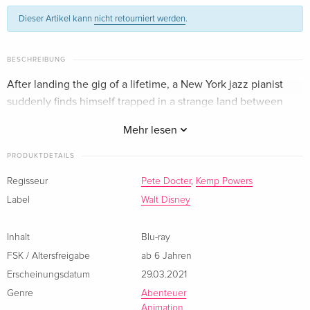
Standard Edition — (ausgewählt)
CHF 17.50
Dieser Artikel kann
nicht retourniert werden
.
Englisch · UK Version
4K Ultra HD + Blu-ray
CHF 29.50
BESCHREIBUNG
Englisch · UK Version
After landing the gig of a lifetime, a New York jazz pianist
suddenly finds himself trapped in a strange land between
Classique
CHF 19.50
Französisch
Earth and the afterlife.
Mehr lesen
Classique
vergriffen
PRODUKTDETAILS
Französisch
Regisseur
Pete Docter
,
Kemp Powers
Limited Edition, Steelbook, 2 Blu-rays
vergriffen
Label
Walt Disney
Französisch
Inhalt
Blu-ray
Standard Edition
CHF 16.50
FSK / Altersfreigabe
ab 6 Jahren
Italienisch
Erscheinungsdatum
29.03.2021
Limited Edition, Steelbook, 2 Blu-rays
vergriffen
Genre
Abenteuer
Italienisch
Animation