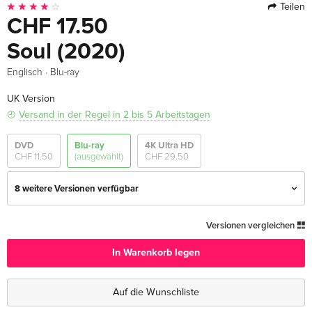
Teilen
CHF 17.50
Soul (2020)
·
Englisch
Blu-ray
UK Version
Versand in der Regel in 2 bis 5 Arbeitstagen
DVD
Blu-ray
4K Ultra HD
CHF 11.50
(ausgewählt)
CHF 29.50
8 weitere Versionen verfügbar
Standard Edition
CHF 11.50
Versionen vergleichen
Deutsch
In Warenkorb legen
Limited Edition, Steelbook, 2 Blu-rays
vergriffen
Deutsch
Auf die Wunschliste