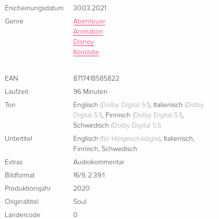
Erscheinungsdatum
30.03.2021
Genre
Abenteuer
Animation
Disney
Komödie
EAN
8717418585822
Laufzeit
96 Minuten
Ton
Englisch
(Dolby Digital 5.1)
,
Italienisch
(Dolby
Digital 5.1)
,
Finnisch
(Dolby Digital 5.1)
,
Schwedisch
(Dolby Digital 5.1)
Untertitel
Englisch
(für Hörgeschädigte)
,
Italienisch
,
Finnisch
,
Schwedisch
Extras
Audiokommentar
Bildformat
16/9
,
2.39:1
Produktionsjahr
2020
Originaltitel
Soul
Ländercode
0