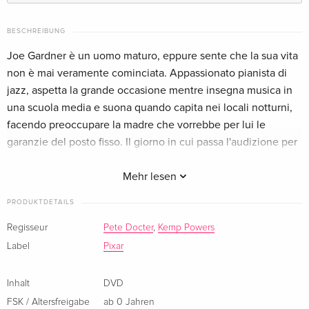
Classique
CHF 19.50
Französisch
BESCHREIBUNG
Joe Gardner è un uomo maturo, eppure sente che la sua vita
Standard Edition — (ausgewählt)
CHF 16.50
non è mai veramente cominciata. Appassionato pianista di
Italienisch
jazz, aspetta la grande occasione mentre insegna musica in
una scuola media e suona quando capita nei locali notturni,
facendo preoccupare la madre che vorrebbe per lui le
garanzie del posto fisso. Il giorno in cui passa l'audizione per
debuttare con un famoso quartetto, Joe sente finalmente di
avercela fatta, ma cade in un tombino scoperchiato e la sua
Mehr lesen
anima si ritrova in uno strano luogo, mentre il suo corpo
PRODUKTDETAILS
giace in un letto d'ospedale. Determinato a non morire
proprio ora, Joe imbroglia le carte e stringe un patto salvavita
Regisseur
Pete Docter
,
Kemp Powers
con un'inquieta giovane anima, la numero 22.
Label
Pixar
Inhalt
DVD
FSK / Altersfreigabe
ab 0 Jahren