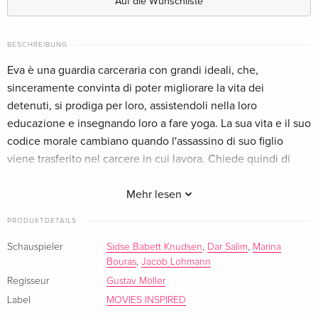
Auf die Wunschliste
Standard Edition — (ausgewählt)
CHF 19.50
Italienisch
BESCHREIBUNG
Eva è una guardia carceraria con grandi ideali, che,
sinceramente convinta di poter migliorare la vita dei
detenuti, si prodiga per loro, assistendoli nella loro
educazione e insegnando loro a fare yoga. La sua vita e il suo
codice morale cambiano quando l'assassino di suo figlio
viene trasferito nel carcere in cui lavora. Chiede quindi di
essere trasferita nella sezione in cui il giovane è rinchiuso,
nota per essere la più brutale e violenta della prigione.
Mehr lesen
PRODUKTDETAILS
Schauspieler
Sidse Babett Knudsen
,
Dar Salim
,
Marina
Bouras
,
Jacob Lohmann
Regisseur
Gustav Möller
Label
MOVIES INSPIRED