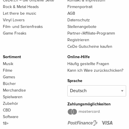
CeDe.ch – die offizielle Seite
Kontakt & Impressum
Rock & Metal Heads
Firmenportrait
Let there be music
AGB
Vinyl Lovers
Datenschutz
Film- und Serienfreaks
Stellenangebote
Game Freaks
Partner-/Affiliate-Programm
Registrieren
CeDe Gutscheine kaufen
Sortiment
Online-Hilfe
Musik
Häufig gestellte Fragen
Filme
Kann ich Ware zurückschicken?
Games
Sprache
Bücher
Merchandise
Spielwaren
Zubehör
Zahlungsmöglichkeiten
CBD
Software
18+