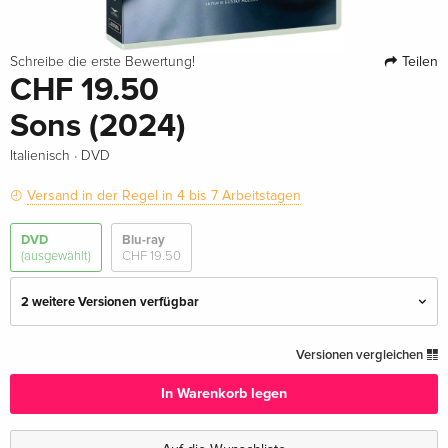
Teilen
Schreibe die erste Bewertung!
CHF 19.50
Sons (2024)
·
Italienisch
DVD
Versand in der Regel in 4 bis 7 Arbeitstagen
DVD
Blu-ray
(ausgewählt)
CHF 19.50
2 weitere Versionen verfügbar
Standard Edition
CHF 17.50
Versionen vergleichen
Deutsch
In Warenkorb legen
Standard Edition
CHF 14.50
Französisch