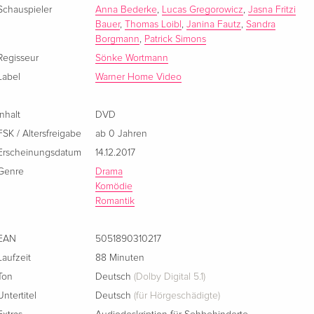
Schauspieler
Anna Bederke
,
Lucas Gregorowicz
,
Jasna Fritzi
Bauer
,
Thomas Loibl
,
Janina Fautz
,
Sandra
Borgmann
,
Patrick Simons
Regisseur
Sönke Wortmann
Label
Warner Home Video
Inhalt
DVD
FSK / Altersfreigabe
ab 0 Jahren
Erscheinungsdatum
14.12.2017
Genre
Drama
Komödie
Romantik
EAN
5051890310217
Laufzeit
88 Minuten
Ton
Deutsch
(Dolby Digital 5.1)
Untertitel
Deutsch
(für Hörgeschädigte)