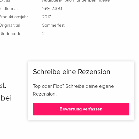
Extras
Audiodeskription für Sehbehinderte
Bildformat
16/9
,
2.39:1
Produktionsjahr
2017
Originaltitel
Sommerfest
Ländercode
2
Schreibe eine Rezension
t.
Top oder Flop? Schreibe deine eigene
Rezension.
 bei
Bewertung verfassen