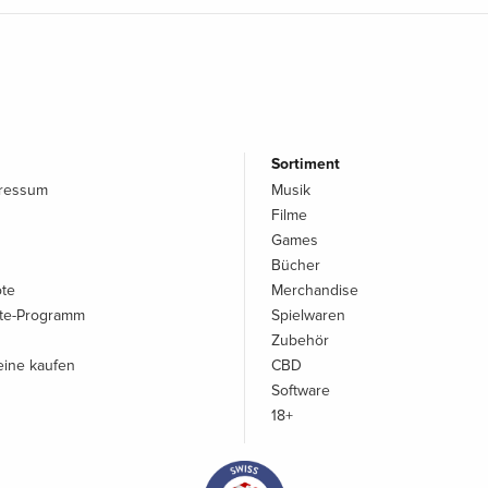
Sortiment
pressum
Musik
Filme
Games
Bücher
ote
Merchandise
iate-Programm
Spielwaren
Zubehör
ine kaufen
CBD
Software
18+