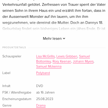
Verkehrsunfall getötet. Zerfressen von Trauer sperrt der Vater
seinen Sohn in ihrem Haus ein und erzählt ihm fortan, dass in
der Aussenwelt Monster auf ihn lauern, um ihn ihm
wegzunehmen, wie dereinst die Mutter. Doch an Dannys 18.
Geburtstag findet sein bisheriges Leben ein jähes Ende. Er ist
zum ersten Mal mit der realen Welt konfrontiert.
Mehr lesen
PRODUKTDETAILS
Schauspieler
Lisa McGrillis
,
Lewis Gribben
,
Samuel
Bottomley
,
Rory Keenan
,
Johann Myers
,
Samuel Mckenna
Label
Polyband
Inhalt
DVD
FSK / Altersfreigabe
ab 16 Jahren
Erscheinungsdatum
25.08.2023
Genre
Drama