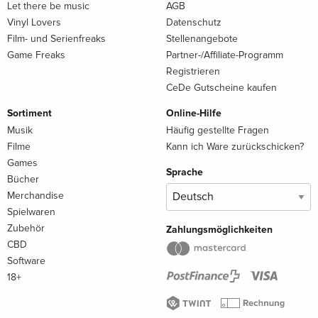
Let there be music
AGB
Vinyl Lovers
Datenschutz
Film- und Serienfreaks
Stellenangebote
Game Freaks
Partner-/Affiliate-Programm
Registrieren
CeDe Gutscheine kaufen
Sortiment
Online-Hilfe
Musik
Häufig gestellte Fragen
Filme
Kann ich Ware zurückschicken?
Games
Sprache
Bücher
Merchandise
Spielwaren
Zubehör
Zahlungsmöglichkeiten
CBD
Software
18+