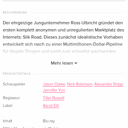
BESCHREIBUNG
Der ehrgeizige Jungunternehmer Ross Ulbricht gründet den
ersten komplett anonymen und unregulierten Marktplatz des
Internets: Silk Road. Dieses zunächst idealistische Vorhaben
entwickelt sich rasch zu einer Multimillionen-Dollar-Pipeline
für illegale Drogen und somit zum schnellst wachsenden
Drogenmarkt im Darknet des World Wide Webs.
Mehr lesen
PRODUKTDETAILS
Schauspieler
Jason Clarke
,
Nick Robinson
,
Alexandra Shipp
,
Jennifer Yun
Regisseur
Tiller Russell
Label
Ascot Elit
Inhalt
Blu-ray