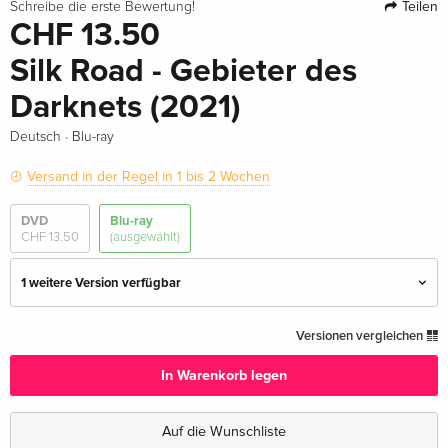
Teilen
Schreibe die erste Bewertung!
CHF 13.50
Silk Road - Gebieter des
Darknets (2021)
·
Deutsch
Blu-ray
Versand in der Regel in 1 bis 2 Wochen
DVD
Blu-ray
CHF 13.50
(ausgewählt)
1 weitere Version verfügbar
Standard Edition — (ausgewählt)
CHF 13.50
Versionen vergleichen
Deutsch
In Warenkorb legen
Standard Edition
CHF 27.50
Englisch · US Version
Auf die Wunschliste