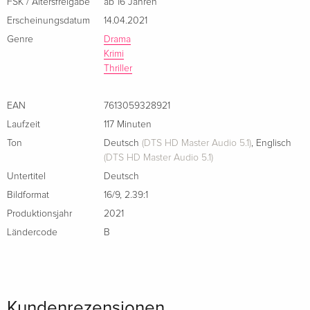
FSK / Altersfreigabe
ab 16 Jahren
Erscheinungsdatum
14.04.2021
Genre
Drama
Krimi
Thriller
EAN
7613059328921
Laufzeit
117 Minuten
Ton
Deutsch
(DTS HD Master Audio 5.1)
,
Englisch
(DTS HD Master Audio 5.1)
Untertitel
Deutsch
Bildformat
16/9
,
2.39:1
Produktionsjahr
2021
Ländercode
B
Kundenrezensionen