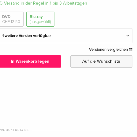
Versand in der Regel in 1 bis 3 Arbeitstagen
DVD
Blu-ray
CHF 12.50
(ausgewählt)
1 weitere Version verfügbar
Versionen vergleichen
Standard Edition — (ausgewählt)
CHF 12.50
Deutsch
In Warenkorb legen
Auf die Wunschliste
Standard Edition
CHF 22.50
Italienisch
PRODUKTDETAILS