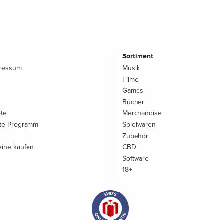
Sortiment
pressum
Musik
Filme
Games
Bücher
ote
Merchandise
iate-Programm
Spielwaren
Zubehör
ine kaufen
CBD
Software
18+