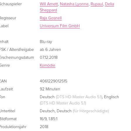
Schauspieler
Will Arnett
,
Natasha Lyonne
,
Rupaul
,
Delia
Sheppard
Regisseur
Raja Gosnell
Label
Universum Film GmbH
Inhalt
Blu-ray
FSK / Altersfreigabe
ab 6 Jahren
Erscheinungsdatum
07.12.2018
Genre
Komödie
EAN
4061229012515
Laufzeit
92 Minuten
Ton
Deutsch
(DTS HD Master Audio 5.1)
,
Englisch
(DTS HD Master Audio 5.1)
Untertitel
Deutsch
,
Deutsch
(für Hörgeschädigte)
Bildformat
16/9
,
1.85:1
Produktionsjahr
2018