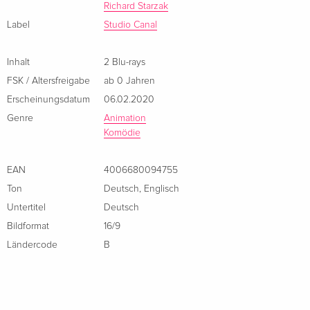
Richard Starzak
Da tut sich was in Mossingham! Als eines Tages, wie aus dem
Nichts, merkwürdige Lichter am Himmel auftauchen, wissen
Label
Studio Canal
die Bewohner des verschlafenen Städtchens gar nicht, wie
ihnen geschieht. Was ist das bloss dort oben? Shaun das
Inhalt
2 Blu-rays
Schaf hat dafür allerdings keinen Kopf, stattdessen muss der
FSK / Altersfreigabe
ab 0 Jahren
sich nämlich mit Bitzer herumschlagen, der all seine tollen
Erscheinungsdatum
06.02.2020
Streiche vereitelt. Als Shaun jedoch auf ein ausserirdisches
Genre
Animation
Mädchen trifft, das hinter den merkwürdigen Ereignissen am
Komödie
Himmel steckt und mit ihrem Raumschiff nahe der Mossy
Bottom Farm bruchlandete, sieht er seine grosse Chance
EAN
4006680094755
gekommen: Gemeinsam mit seiner neuen Bekanntschaft aus
Ton
Deutsch
,
Englisch
einer weit entfernten Galaxis tun sich völlig neue
Untertitel
Deutsch
Möglichkeiten auf, um den Bewohnern von Mossingham
Bildformat
16/9
geniale Streiche zu spielen! Gemeinsam erleben die beiden
Ländercode
B
jede Menge Abenteuer, auch wenn gleichzeitig klar ist, dass
ihre Zufallsbegegnung nicht von Dauer ist. Oberstes Ziel der
gestrandeten Alien-Dame ist es nämlich, wieder nach Hause
zu kommen...