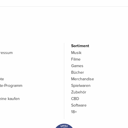
Sortiment
pressum
Musik
Filme
Games
Bücher
ote
Merchandise
iate-Programm
Spielwaren
Zubehör
ine kaufen
CBD
Software
18+