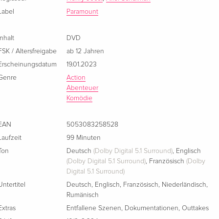
Französisch
Label
Paramount
Inhalt
DVD
FSK / Altersfreigabe
ab 12 Jahren
Erscheinungsdatum
19.01.2023
Genre
Action
Abenteuer
Komödie
EAN
5053083258528
Laufzeit
99 Minuten
Ton
Deutsch
(Dolby Digital 5.1 Surround)
,
Englisch
(Dolby Digital 5.1 Surround)
,
Französisch
(Dolby
Digital 5.1 Surround)
Untertitel
Deutsch
,
Englisch
,
Französisch
,
Niederländisch
,
Rumänisch
Extras
Entfallene Szenen
,
Dokumentationen
,
Outtakes