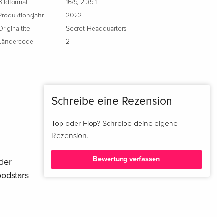
Bildformat
16/9
,
2.39:1
Produktionsjahr
2022
Originaltitel
Secret Headquarters
Ländercode
2
Schreibe eine Rezension
Top oder Flop? Schreibe deine eigene
Rezension.
Bewertung verfassen
der
oodstars