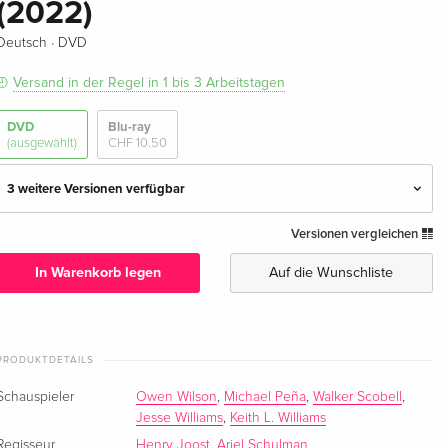
(2022)
·
Deutsch
DVD
Versand in der Regel in 1 bis 3 Arbeitstagen
DVD
Blu-ray
(ausgewählt)
CHF 10.50
3 weitere Versionen verfügbar
Versionen vergleichen
Standard Edition — (ausgewählt)
CHF 10.50
Deutsch
In Warenkorb legen
Auf die Wunschliste
Standard Edition
CHF 14.50
Englisch · UK Version
PRODUKTDETAILS
Standard Edition
CHF 20.50
Englisch · US Version
Schauspieler
Owen Wilson
,
Michael Peña
,
Walker Scobell
,
Jesse Williams
,
Keith L. Williams
Standard Edition
CHF 17.50
Regisseur
Henry Joost
,
Ariel Schulman