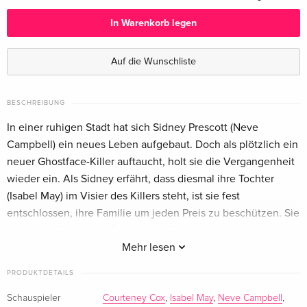
Deutsch
CHF 38.50
In Warenkorb legen
Limited Edition, Steelbook, 4K Ultra HD + Blu-
CHF 38.90
ray — (ausgewählt)
CHF 41.50
Auf die Wunschliste
Deutsch
Standard Edition
CHF 42.50
BESCHREIBUNG
Englisch · UK Version
In einer ruhigen Stadt hat sich Sidney Prescott (Neve
Campbell) ein neues Leben aufgebaut. Doch als plötzlich ein
Limited Edition, Steelbook
CHF 54.90
neuer Ghostface-Killer auftaucht, holt sie die Vergangenheit
Englisch · UK Version
CHF 66.50
wieder ein. Als Sidney erfährt, dass diesmal ihre Tochter
(Isabel May) im Visier des Killers steht, ist sie fest
4K Ultra HD + Blu-ray
CHF 43.50
Englisch · US Version
entschlossen, ihre Familie um jeden Preis zu beschützen. Sie
muss sich ihren alten Ängsten stellen, um dem
Limited Edition, Steelbook, 4K Ultra HD + Blu-
CHF 65.90
Blutvergiessen ein für alle Mal ein Ende zu setzen.
Mehr lesen
ray
CHF 69.50
Englisch · US Version
Extras:
PRODUKTDETAILS
Narbengewebe: Das Making-Of von Scream 7 /
Schauspieler
Courteney Cox
,
Isabel May
,
Neve Campbell
,
4K Ultra HD + Blu-ray
CHF 32.50