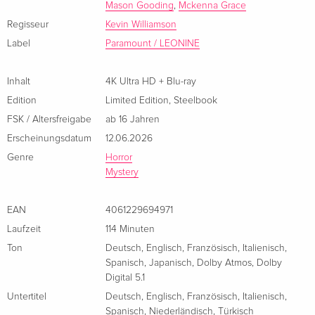
Spannungsaufbau: Das Szenenbild / Tanz des Todes: Stunts /
Mason Gooding
,
Mckenna Grace
Französisch
Ice Nine Kills präsentiert "Twisting The Knife" Featuring
Regisseur
Kevin Williamson
Mckenna Grace (Musikvideo) / Entfallene Szenen
Label
Paramount / LEONINE
Limited Edition, Steelbook, 4K Ultra HD + Blu-
CHF 37.90
ray
CHF 39.50
Französisch
Inhalt
4K Ultra HD + Blu-ray
Edition
Limited Edition
,
Steelbook
Limited Edition, Steelbook, 4K Ultra HD + Blu-
CHF 55.90
ray
CHF 59.50
FSK / Altersfreigabe
ab 16 Jahren
Italienisch
Erscheinungsdatum
12.06.2026
Genre
Horror
Mystery
EAN
4061229694971
Laufzeit
114 Minuten
Ton
Deutsch
,
Englisch
,
Französisch
,
Italienisch
,
Spanisch
,
Japanisch
,
Dolby Atmos
,
Dolby
Digital 5.1
Untertitel
Deutsch
,
Englisch
,
Französisch
,
Italienisch
,
Spanisch
,
Niederländisch
,
Türkisch