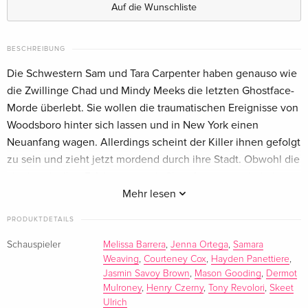
Auf die Wunschliste
Limited Edition, Steelbook, 4K Ultra HD + Blu-
vergriffen
ray
BESCHREIBUNG
Deutsch
Die Schwestern Sam und Tara Carpenter haben genauso wie
die Zwillinge Chad und Mindy Meeks die letzten Ghostface-
Standard Edition
CHF 15.50
Morde überlebt. Sie wollen die traumatischen Ereignisse von
Englisch · UK Version
Woodsboro hinter sich lassen und in New York einen
Neuanfang wagen. Allerdings scheint der Killer ihnen gefolgt
Standard Edition
CHF 25.50
Englisch · US Version
zu sein und zieht jetzt mordend durch ihre Stadt. Obwohl die
vier bereits ihre Erfahrungen mit Ghostface gemacht haben,
Standard Edition
CHF 19.50
müssen sie feststellen, dass dieser Killer ganz neue Tricks
Mehr lesen
Französisch
auf Lager hat.
PRODUKTDETAILS
4K Ultra HD + Blu-ray
CHF 23.50
Schauspieler
Melissa Barrera
,
Jenna Ortega
,
Samara
Französisch
Weaving
,
Courteney Cox
,
Hayden Panettiere
,
Jasmin Savoy Brown
,
Mason Gooding
,
Dermot
Limited Edition, Steelbook, 4K Ultra HD + Blu-
vergriffen
Mulroney
,
Henry Czerny
,
Tony Revolori
,
Skeet
ray
Ulrich