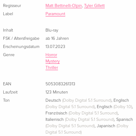
Französisch
Regisseur
Matt Bettinelli-Olpin
,
Tyler Gillett
Label
Paramount
Standard Edition
CHF 18.50
Italienisch
Inhalt
Blu-ray
Limited Edition, Steelbook, 4K Ultra HD + Blu-
CHF 55.50
FSK / Altersfreigabe
ab 16 Jahren
ray
Erscheinungsdatum
13.07.2023
Italienisch
Genre
Horror
Mystery
Thriller
EAN
5053083261313
Laufzeit
123 Minuten
Ton
Deutsch
(Dolby Digital 5.1 Surround)
,
Englisch
(Dolby Digital 5.1 Surround)
,
Englisch
(Dolby 1.0)
,
Französisch
(Dolby Digital 5.1 Surround)
,
Italienisch
(Dolby Digital 5.1 Surround)
,
Spanisch
(Dolby Digital 5.1 Surround)
,
Japanisch
(Dolby
Digital 5.1 Surround)