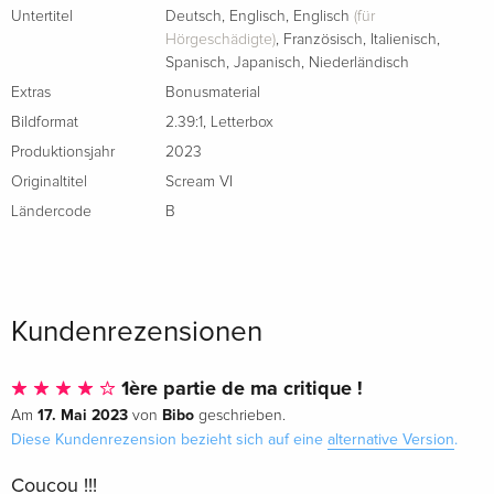
Untertitel
Deutsch
,
Englisch
,
Englisch
(für
Hörgeschädigte)
,
Französisch
,
Italienisch
,
Spanisch
,
Japanisch
,
Niederländisch
Extras
Bonusmaterial
Bildformat
2.39:1
,
Letterbox
Produktionsjahr
2023
Originaltitel
Scream VI
Ländercode
B
Kundenrezensionen
1ère partie de ma critique !
17. Mai 2023
Bibo
Am
von
geschrieben.
Diese Kundenrezension bezieht sich auf eine
alternative Version
.
Coucou !!!