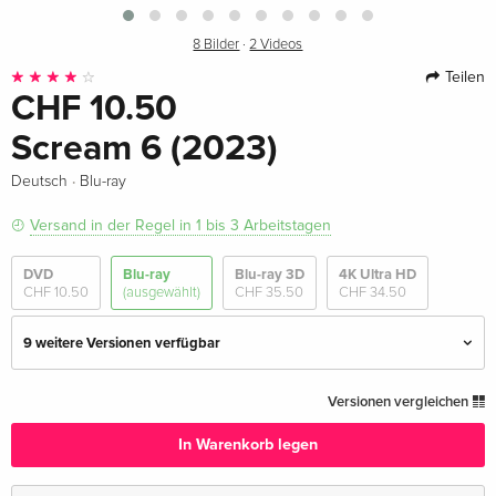
8 Bilder
·
2 Videos
Teilen
CHF 10.50
Scream 6 (2023)
·
Deutsch
Blu-ray
Versand in der Regel in 1 bis 3 Arbeitstagen
DVD
Blu-ray
Blu-ray 3D
4K Ultra HD
CHF 10.50
(ausgewählt)
CHF 35.50
CHF 34.50
9 weitere Versionen verfügbar
Standard Edition — (ausgewählt)
CHF 10.50
Versionen vergleichen
Deutsch
In Warenkorb legen
4K Ultra HD + Blu-ray
CHF 34.50
Deutsch