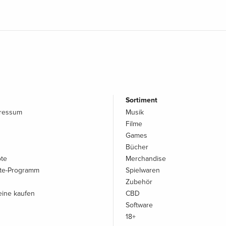
Sortiment
pressum
Musik
Filme
Games
Bücher
ote
Merchandise
iate-Programm
Spielwaren
Zubehör
ine kaufen
CBD
Software
18+