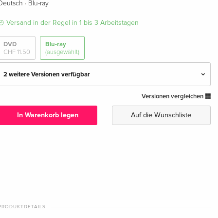
·
Deutsch
Blu-ray
Versand in der Regel in 1 bis 3 Arbeitstagen
DVD
Blu-ray
CHF 11.50
(ausgewählt)
2 weitere Versionen verfügbar
Versionen vergleichen
Arthaus — (ausgewählt)
CHF 12.50
Deutsch
In Warenkorb legen
Auf die Wunschliste
Standard Edition
CHF 37.50
Englisch · US Version
Standard Edition
vergriffen
Italienisch
PRODUKTDETAILS