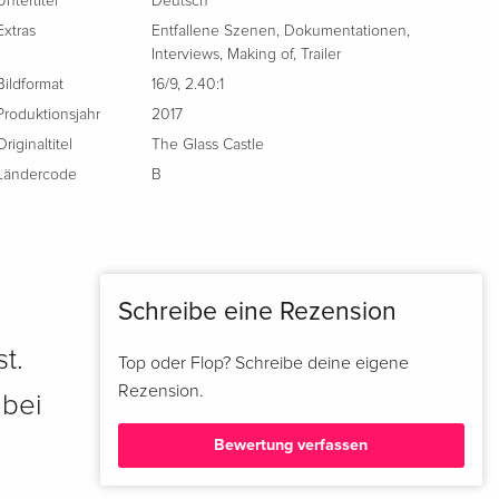
Untertitel
Deutsch
Extras
Entfallene Szenen
,
Dokumentationen
,
Interviews
,
Making of
,
Trailer
Bildformat
16/9
,
2.40:1
Produktionsjahr
2017
Originaltitel
The Glass Castle
Ländercode
B
Schreibe eine Rezension
t.
Top oder Flop? Schreibe deine eigene
Rezension.
 bei
Bewertung verfassen