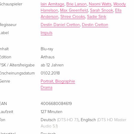
Schauspieler
Iain Armitage
,
Brie Larson
,
Naomi Watts
,
Woody
Harrelson
,
Max Greenfield
,
Sarah Snook
,
Ella
Anderson
,
Shree Crooks
,
Sadie Sink
Regisseur
Destin Daniel Cretton
,
Destin Cretton
Label
Impuls
Inhalt
Blu-ray
Edition
Arthaus
FSK / Altersfreigabe
ab 12 Jahren
Erscheinungsdatum
01.02.2018
Genre
Portrait, Biographie
Drama
EAN
4006680084619
Laufzeit
127 Minuten
Ton
Deutsch
(DTS-HD 7.1)
,
Englisch
(DTS HD Master
Audio 5.1)