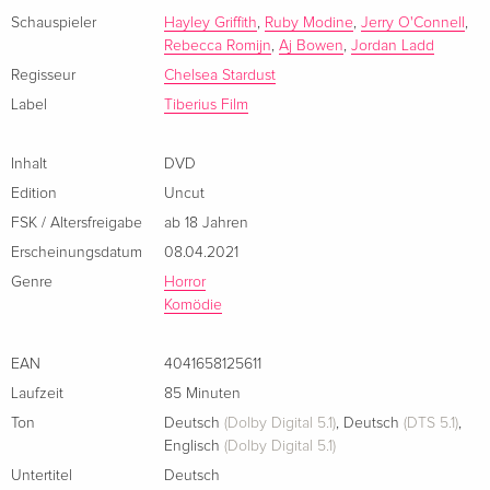
Schauspieler
Hayley Griffith
,
Ruby Modine
,
Jerry O'Connell
,
Rebecca Romijn
,
Aj Bowen
,
Jordan Ladd
Regisseur
Chelsea Stardust
Label
Tiberius Film
Inhalt
DVD
Edition
Uncut
FSK / Altersfreigabe
ab 18 Jahren
Erscheinungsdatum
08.04.2021
Genre
Horror
Komödie
EAN
4041658125611
Laufzeit
85 Minuten
Ton
Deutsch
(Dolby Digital 5.1)
,
Deutsch
(DTS 5.1)
,
Englisch
(Dolby Digital 5.1)
Untertitel
Deutsch