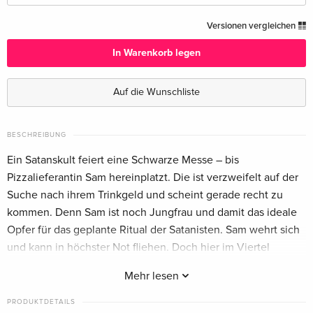
Uncut — (ausgewählt)
CHF 13.50
Versionen vergleichen
Deutsch
In Warenkorb legen
Standard Edition
CHF 18.50
Französisch
Auf die Wunschliste
BESCHREIBUNG
Ein Satanskult feiert eine Schwarze Messe – bis
Pizzalieferantin Sam hereinplatzt. Die ist verzweifelt auf der
Suche nach ihrem Trinkgeld und scheint gerade recht zu
kommen. Denn Sam ist noch Jungfrau und damit das ideale
Opfer für das geplante Ritual der Satanisten. Sam wehrt sich
und kann in höchster Not fliehen. Doch hier im Viertel
scheinen alle vom Teufel besessen zu sein.
Mehr lesen
PRODUKTDETAILS