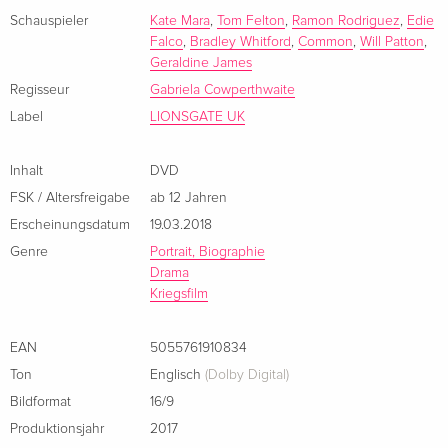
Schauspieler
Kate Mara
,
Tom Felton
,
Ramon Rodriguez
,
Edie
Falco
,
Bradley Whitford
,
Common
,
Will Patton
,
Geraldine James
Regisseur
Gabriela Cowperthwaite
Label
LIONSGATE UK
Inhalt
DVD
FSK / Altersfreigabe
ab 12 Jahren
Erscheinungsdatum
19.03.2018
Genre
Portrait, Biographie
Drama
Kriegsfilm
EAN
5055761910834
Ton
Englisch
(Dolby Digital)
Bildformat
16/9
Produktionsjahr
2017