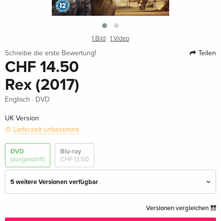
1 Bild
·
1 Video
Teilen
Schreibe die erste Bewertung!
CHF 14.50
Rex (2017)
·
Englisch
DVD
UK Version
Lieferzeit unbestimmt
DVD
Blu-ray
(ausgewählt)
CHF 13.50
5 weitere Versionen verfügbar
Standard Edition
CHF 12.50
Versionen vergleichen
Deutsch