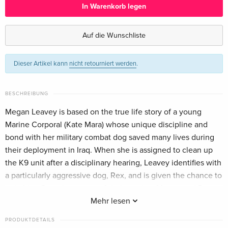
In Warenkorb legen
Standard Edition
vergriffen
Deutsch
Auf die Wunschliste
Standard Edition — (ausgewählt)
CHF 14.50
Dieser Artikel kann
nicht retourniert werden
.
Englisch · UK Version
Standard Edition
vergriffen
BESCHREIBUNG
Englisch · US Version
Megan Leavey is based on the true life story of a young
Marine Corporal (Kate Mara) whose unique discipline and
Blu-ray + DVD
vergriffen
Englisch · US Version
bond with her military combat dog saved many lives during
their deployment in Iraq. When she is assigned to clean up
Standard Edition
vergriffen
the K9 unit after a disciplinary hearing, Leavey identifies with
Italienisch
a particularly aggressive dog, Rex, and is given the chance to
train him. Over the course of their service, Megan and Rex
completed more than 100 missions until an IED explosion
Mehr lesen
injures them, putting their fate in jeopardy.
PRODUKTDETAILS