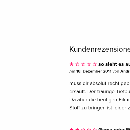
Kundenrezension
so sieht es a
18. Dezember 2011
Andr
Am
von
muss dir absolut recht geb
ersäuft. Der traurige Tief
Da aber die heutigen Film
Stoff zu bringen ist leide
Game oder Fi