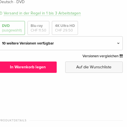
·
Deutsch
DVD
Versand in der Regel in 1 bis 3 Arbeitstagen
DVD
Blu-ray
4K Ultra HD
(ausgewählt)
CHF 11.50
CHF 29.50
10 weitere Versionen verfügbar
Versionen vergleichen
Standard Edition — (ausgewählt)
CHF 11.50
Deutsch
In Warenkorb legen
Auf die Wunschliste
Limited Collector's Edition, Blu-ray + DVD
vergriffen
Deutsch
Standard Edition
CHF 16.50
Englisch · UK Version
Blu-ray + DVD
CHF 16.50
PRODUKTDETAILS
Englisch · UK Version