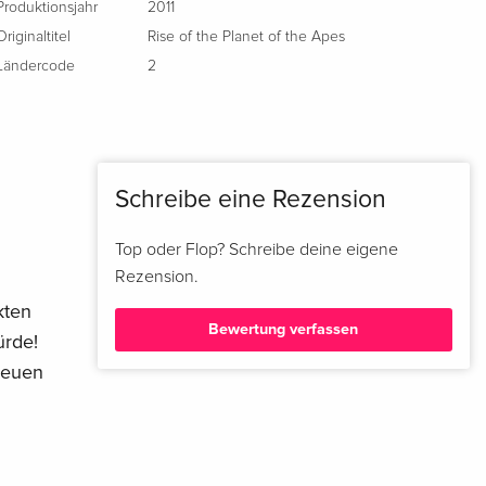
Produktionsjahr
2011
Italienisch
Originaltitel
Rise of the Planet of the Apes
Ländercode
2
Schreibe eine Rezension
Top oder Flop? Schreibe deine eigene
Rezension.
kten
Bewertung verfassen
ürde!
neuen