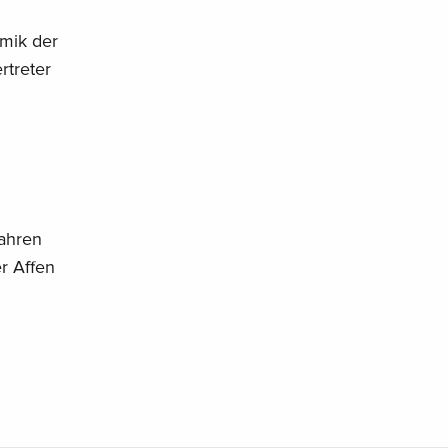
imik der
rtreter
Jahren
r Affen