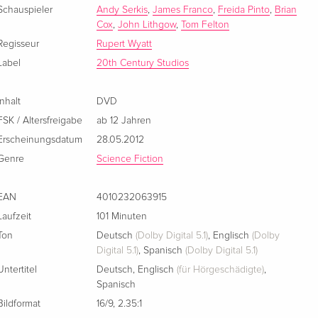
Schauspieler
Andy Serkis
,
James Franco
,
Freida Pinto
,
Brian
Repackaged, Blu-ray + DVD
vergriffen
Cox
,
John Lithgow
,
Tom Felton
Englisch · US Version
Regisseur
Rupert Wyatt
Label
20th Century Studios
Standard Edition
vergriffen
Französisch
Inhalt
DVD
Standard Edition
vergriffen
FSK / Altersfreigabe
ab 12 Jahren
Französisch
Erscheinungsdatum
28.05.2012
Genre
Science Fiction
Blu-ray + DVD
vergriffen
Französisch
EAN
4010232063915
Laufzeit
Collector's Edition, Blu-ray + DVD
101 Minuten
vergriffen
Französisch
Ton
Deutsch
(Dolby Digital 5.1)
,
Englisch
(Dolby
Digital 5.1)
,
Spanisch
(Dolby Digital 5.1)
Standard Edition
CHF 16.50
Untertitel
Deutsch
,
Englisch
(für Hörgeschädigte)
,
Italienisch
Spanisch
Bildformat
16/9
,
2.35:1
Blu-ray + DVD
CHF 16.50