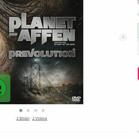
›
2 Bilder
·
2 Videos