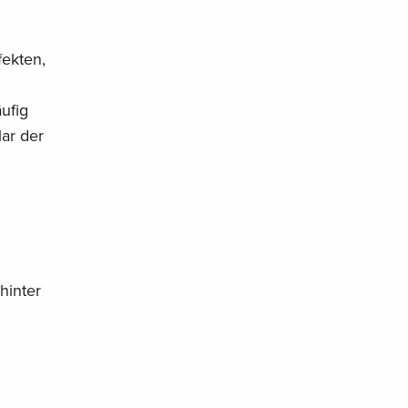
fekten,
ufig
lar der
hinter