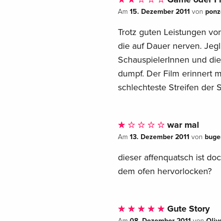
15. Dezember 2011
ponz
Am
von
Trotz guten Leistungen von
die auf Dauer nerven. Jeg
SchauspielerInnen und die 
dumpf. Der Film erinnert m
schlechteste Streifen der S
war mal
13. Dezember 2011
buge
Am
von
dieser affenquatsch ist do
dem ofen hervorlocken?
Gute Story
08. Dezember 2011
Oliv
Am
von