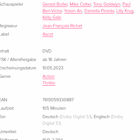
Italienisch
Schauspieler
Gerard Butler
,
Mike Colter
,
Tony Goldwyn
,
Paul
Ben-Victor
,
Yoson An
,
Daniella Pineda
,
Lilly Krug
,
Kelly Gale
Regisseur
Jean-François Richet
Label
Ascot
Inhalt
DVD
FSK / Altersfreigabe
ab 16 Jahren
Erscheinungsdatum
10.05.2023
Genre
Action
Thriller
EAN
7613059330887
Laufzeit
105 Minuten
Ton
Deutsch
(Dolby Digital 5.1)
,
Englisch
(Dolby
Digital 5.1)
Untertitel
Deutsch