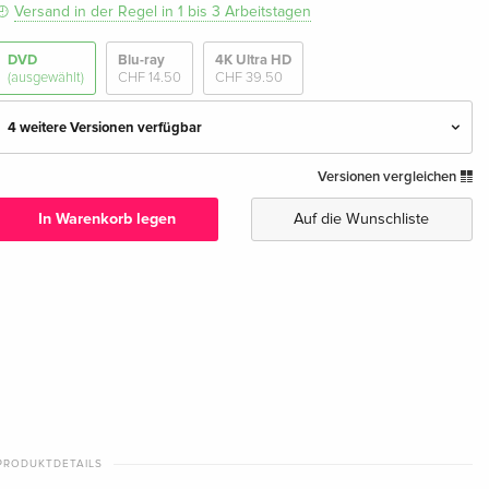
Versand in der Regel in 1 bis 3 Arbeitstagen
DVD
Blu-ray
4K Ultra HD
(ausgewählt)
CHF 14.50
CHF 39.50
4 weitere Versionen verfügbar
Versionen vergleichen
Standard Edition — (ausgewählt)
CHF 12.50
Deutsch
In Warenkorb legen
Auf die Wunschliste
Standard Edition
CHF 14.50
Englisch · UK Version
Standard Edition
CHF 19.50
Englisch · US Version
Standard Edition
CHF 18.50
Französisch
PRODUKTDETAILS
Standard Edition
vergriffen