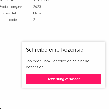
Bildformat
16/9
,
2.39:1
Produktionsjahr
2023
Originaltitel
Plane
Ländercode
2
Schreibe eine Rezension
Top oder Flop? Schreibe deine eigene
Rezension.
Bewertung verfassen