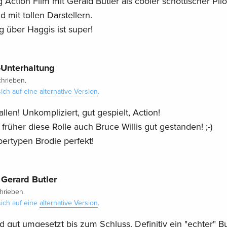
Action Film mit Gerald Butler als cooler schottischer Pilo
 mit tollen Darstellern.
 über Haggis ist super!
-Unterhaltung
hrieben.
ich auf eine
alternative Version
.
allen! Unkompliziert, gut gespielt, Action!
 früher diese Rolle auch Bruce Willis gut gestanden! ;-)
pertypen Brodie perfekt!
 Gerard Butler
hrieben.
ich auf eine
alternative Version
.
gut umgesetzt bis zum Schluss. Definitiv ein "echter" Bu