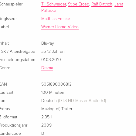
Schauspieler
Til Schweiger
,
Stipe Erceg
,
Ralf Dittrich
,
Jana
Pallaske
Regisseur
Matthias Emcke
Label
Warner Home Video
Inhalt
Blu-ray
FSK / Altersfreigabe
ab 12 Jahren
Erscheinungsdatum
01.03.2010
Genre
Drama
EAN
5051890006813
Laufzeit
100 Minuten
Ton
Deutsch
(DTS HD Master Audio 5.1)
Extras
Making of
,
Trailer
Bildformat
2.35:1
Produktionsjahr
2009
Ländercode
B