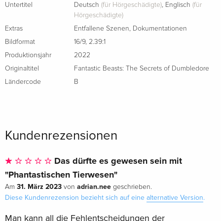
4K Ultra HD + Blu-ray
CHF 36.50
Untertitel
Deutsch
(für Hörgeschädigte)
,
Englisch
(für
Französisch
Hörgeschädigte)
Extras
Entfallene Szenen
,
Dokumentationen
Standard Edition
CHF 19.50
Bildformat
16/9
,
2.39:1
Italienisch
Produktionsjahr
2022
Originaltitel
Fantastic Beasts: The Secrets of Dumbledore
4K Ultra HD + Blu-ray
CHF 34.50
Italienisch
Ländercode
B
Limited Edition, Steelbook, 4K Ultra HD + Blu-
CHF 39.50
ray
Italienisch
Kundenrezensionen
Das dürfte es gewesen sein mit
"Phantastischen Tierwesen"
31. März 2023
adrian.nee
Am
von
geschrieben.
Diese Kundenrezension bezieht sich auf eine
alternative Version
.
Man kann all die Fehlentscheidungen der