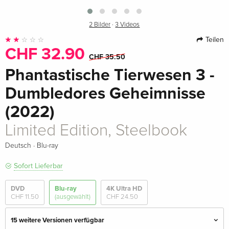
2 Bilder
·
3 Videos
Teilen
CHF 32.90
CHF 35.50
Phantastische Tierwesen 3 -
Dumbledores Geheimnisse
(2022)
Limited Edition, Steelbook
·
Deutsch
Blu-ray
Sofort Lieferbar
DVD
Blu-ray
4K Ultra HD
CHF 11.50
(ausgewählt)
CHF 24.50
15 weitere Versionen verfügbar