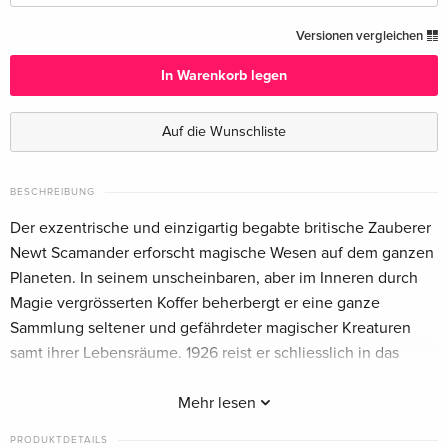
Standard Edition
CHF 13.50
Versionen vergleichen
Deutsch
In Warenkorb legen
4K Ultra HD + Blu-ray
CHF 24.50
Deutsch
Auf die Wunschliste
Limited Edition, Steelbook, 4K Ultra HD + Blu-
CHF 24.50
ray
BESCHREIBUNG
Deutsch
Der exzentrische und einzigartig begabte britische Zauberer
Newt Scamander erforscht magische Wesen auf dem ganzen
Limited Edition, Steelbook — (ausgewählt)
CHF 32.90
Planeten. In seinem unscheinbaren, aber im Inneren durch
Deutsch
CHF 35.50
Magie vergrösserten Koffer beherbergt er eine ganze
Sammlung seltener und gefährdeter magischer Kreaturen
Standard Edition
CHF 19.50
Englisch · UK Version
samt ihrer Lebensräume. 1926 reist er schliesslich in das
magie-phobische Amerika. Schnell wird ihm klar, dass sich
4K Ultra HD + Blu-ray
CHF 35.50
die magische Gemeinschaft in den USA regelrecht vor den
Mehr lesen
Englisch · UK Version
No-Maj (aka Muggeln) versteckt. Und die Zauberer und
PRODUKTDETAILS