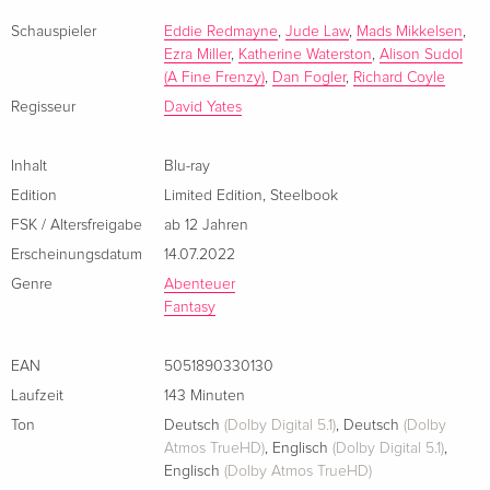
Hexen dort sorgen sich sogar noch mehr um die öffentliche
Blu-ray + DVD
CHF 24.50
Enthüllung der Magie als im Vereinigten Königreich. Vor Ort
Schauspieler
Eddie Redmayne
,
Jude Law
,
Mads Mikkelsen
,
Englisch · US Version
Ezra Miller
,
Katherine Waterston
,
Alison Sudol
trifft er dann auf die rechtschaffende Porpetina „Tina“
(A Fine Frenzy)
,
Dan Fogler
,
Richard Coyle
Goldstein, Mitarbeiterin der US-Zaubereibehörde Magical
4K Ultra HD + Blu-ray
CHF 39.50
Regisseur
David Yates
Congress of the United States of America, kurz "Macusa". Als
Englisch · US Version
eine Vielfalt seiner teils gefährlichen Geschöpfe aus seinem
Koffer kommen, ist Chaos Programm.
Inhalt
Blu-ray
Standard Edition
CHF 14.90
Französisch
CHF 21.50
Edition
Limited Edition
,
Steelbook
FSK / Altersfreigabe
ab 12 Jahren
Limited Edition, Steelbook, 4K Ultra HD + Blu-
CHF 22.50
Erscheinungsdatum
14.07.2022
ray
Genre
Abenteuer
Französisch
Fantasy
Iconic Moments Collection
CHF 22.50
Französisch
EAN
5051890330130
Laufzeit
143 Minuten
Standard Edition
CHF 22.50
Ton
Deutsch
(Dolby Digital 5.1)
,
Deutsch
(Dolby
Französisch
Atmos TrueHD)
,
Englisch
(Dolby Digital 5.1)
,
Englisch
(Dolby Atmos TrueHD)