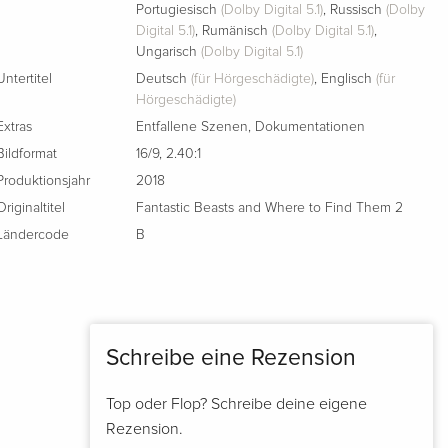
Portugiesisch
(Dolby Digital 5.1)
,
Russisch
(Dolby
Digital 5.1)
,
Rumänisch
(Dolby Digital 5.1)
,
Ungarisch
(Dolby Digital 5.1)
Untertitel
Deutsch
(für Hörgeschädigte)
,
Englisch
(für
Hörgeschädigte)
Extras
Entfallene Szenen
,
Dokumentationen
Bildformat
16/9
,
2.40:1
Produktionsjahr
2018
Originaltitel
Fantastic Beasts and Where to Find Them 2
Ländercode
B
Schreibe eine Rezension
Top oder Flop? Schreibe deine eigene
Rezension.