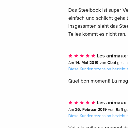
Das Steelbook ist super Ver
einfach und schlicht gehal
insgesamten sieht das Ste
Teiles kommt es nicht ran.
Les animaux 
14. Mai 2019
Clad
Am
von
geschr
Diese Kundenrezension bezieht s
Quel bon moment! La magie
Les animaux 
26. Februar 2019
Rafi
Am
von
ge
Diese Kundenrezension bezieht s
Voilà la suite du prequel de