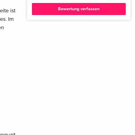
Bewertung verfassen
ite ist
es. Im
en
anquait