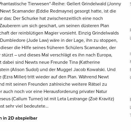
 „Phantastische Tierwesen“-Reihe: Gellert Grindelwald (Jonny
 Newt Scamander (Eddie Redmayne) gesorgt hatte, ist die
r das: Der Schurke hat zwischenzeitlich eine noch
Zauberern um sich geschart, um seinen düsteren Plan
haft der reinblütigen Magier vorsieht. Einzig Grindelwalds
Dumbledore (Jude Law) wäre in der Lage, ihn zu stoppen,
ieser die Hilfe seines früheren Schülers Scamander, der
 stürzt – und dieses Mal verschlägt es ihn nach Europa,
it dabei sind Newts neue Freunde Tina (Katherine
tein (Alison Sudol) und der Muggel Jacob Kowalski. Und
(Ezra Miller) tritt wieder auf den Plan. Während Newt
und mit seinen Freunden zahlreiche weitere Rätsel zu
er auch noch vor eine Herausforderung privater Natur
seus (Callum Turner) ist mit Leta Lestrange (Zoë Kravitz)
nst sehr viel bedeutete…
h in 2D abspielbar