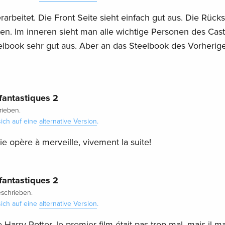
arbeitet. Die Front Seite sieht einfach gut aus. Die Rückse
ten. Im inneren sieht man alle wichtige Personen des Cast
elbook sehr gut aus. Aber an das Steelbook des Vorherig
fantastiques 2
ieben.
ich auf eine
alternative Version
.
 opère à merveille, vivement la suite!
fantastiques 2
schrieben.
ich auf eine
alternative Version
.
 Harry Potter, le premier film était pas trop mal, mais il m