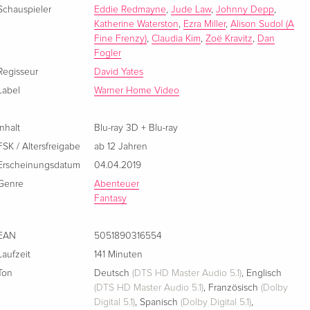
Französisch
Schauspieler
Eddie Redmayne
,
Jude Law
,
Johnny Depp
,
Katherine Waterston
,
Ezra Miller
,
Alison Sudol (A
Fine Frenzy)
,
Claudia Kim
,
Zoë Kravitz
,
Dan
Fogler
Regisseur
David Yates
Label
Warner Home Video
Inhalt
Blu-ray 3D + Blu-ray
FSK / Altersfreigabe
ab 12 Jahren
Erscheinungsdatum
04.04.2019
Genre
Abenteuer
Fantasy
EAN
5051890316554
Laufzeit
141 Minuten
Ton
Deutsch
(DTS HD Master Audio 5.1)
,
Englisch
(DTS HD Master Audio 5.1)
,
Französisch
(Dolby
Digital 5.1)
,
Spanisch
(Dolby Digital 5.1)
,