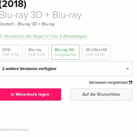
(2018)
Blu-ray 3D + Blu-ray
·
Deutsch
Blu-ray 3D + Blu-ray
Versand in der Regel in 1 bis 3 Arbeitstagen
DVD
Blu-ray
Blu-ray 3D
4K Ultra HD
CHF 11.50
CHF 11.50
(ausgewählt)
CHF 24.50
2 weitere Versionen verfügbar
Versionen vergleichen
Blu-ray 3D + Blu-ray — (ausgewählt)
CHF 11.50
Deutsch
In Warenkorb legen
Auf die Wunschliste
Blu-ray 3D + Blu-ray
vergriffen
Englisch · UK Version
Kinoversion, Limited Edition, Langfassung,
vergriffen
PRODUKTDETAILS
Steelbook, 4K Ultra HD + Blu-ray 3D + Blu-ray