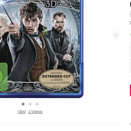
›
1 Bild
·
2 Videos