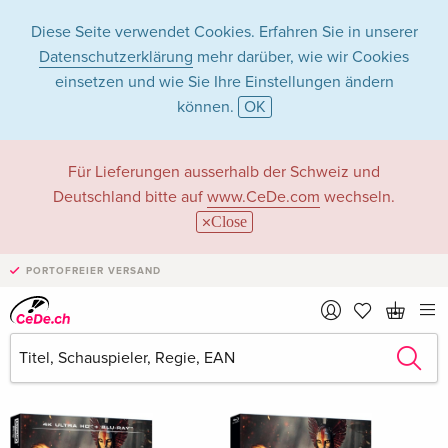
Diese Seite verwendet Cookies. Erfahren Sie in unserer
Datenschutzerklärung
mehr darüber, wie wir Cookies
einsetzen und wie Sie Ihre Einstellungen ändern
können.
OK
Zoe Saldaña in
Für Lieferungen ausserhalb der Schweiz und
Deutschland bitte auf
www.CeDe.com
wechseln.
Filme - Alle Formate
Close
PORTOFREIER VERSAND
Artikel von Zoe Saldaña anzeigen im
kompletten Shop
Zoe Saldaña als Schauspieler/in
Alle 32 Treffer anzeigen