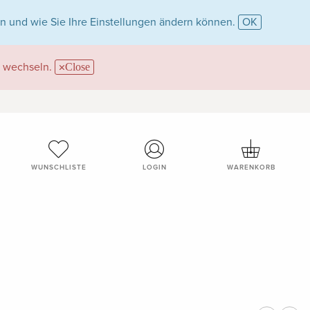
n und wie Sie Ihre Einstellungen ändern können.
OK
wechseln.
Close
WUNSCHLISTE
LOGIN
WARENKORB