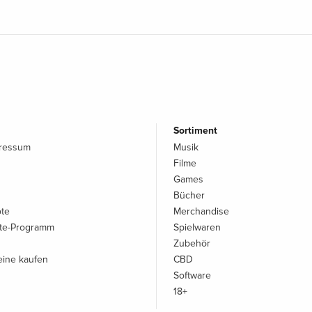
Sortiment
pressum
Musik
Filme
Games
Bücher
ote
Merchandise
iate-Programm
Spielwaren
Zubehör
ine kaufen
CBD
Software
18+