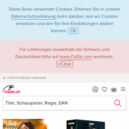
Diese Seite verwendet Cookies. Erfahren Sie in unserer
Datenschutzerklärung
mehr darüber, wie wir Cookies
einsetzen und wie Sie Ihre Einstellungen ändern
können.
OK
Una Stubbs in Filme
Für Lieferungen ausserhalb der Schweiz und
Deutschland bitte auf
www.CeDe.com
wechseln.
- Alle Formate
Close
PORTOFREIER VERSAND
Artikel von Una Stubbs anzeigen im
kompletten Shop
Una Stubbs als Schauspieler/in
Alle 65 Treffer anzeigen