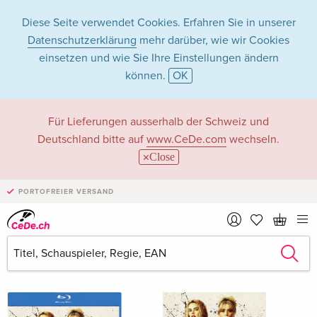
Diese Seite verwendet Cookies. Erfahren Sie in unserer
Datenschutzerklärung
mehr darüber, wie wir Cookies
einsetzen und wie Sie Ihre Einstellungen ändern
können.
OK
Tyler Gillett in Filme
Für Lieferungen ausserhalb der Schweiz und
Deutschland bitte auf
www.CeDe.com
wechseln.
- Alle Formate
Close
PORTOFREIER VERSAND
Artikel von Tyler Gillett anzeigen im
kompletten Shop
Tyler Gillett als Regisseur/in
Alle 100 Treffer anzeigen