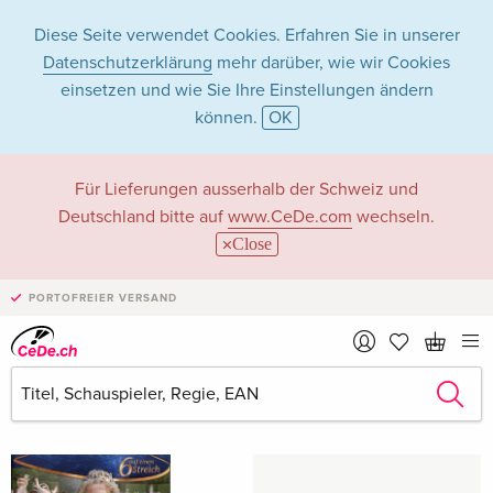
Diese Seite verwendet Cookies. Erfahren Sie in unserer
Datenschutzerklärung
mehr darüber, wie wir Cookies
einsetzen und wie Sie Ihre Einstellungen ändern
können.
OK
Sunnyi Melles in
Für Lieferungen ausserhalb der Schweiz und
Deutschland bitte auf
www.CeDe.com
wechseln.
Filme - Alle Formate
Close
PORTOFREIER VERSAND
Artikel von Sunnyi Melles anzeigen im
kompletten Shop
Sunnyi Melles als Schauspieler/in
Alle 45 Treffer anzeigen