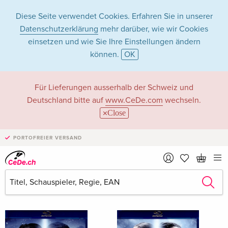
Diese Seite verwendet Cookies. Erfahren Sie in unserer
Datenschutzerklärung
mehr darüber, wie wir Cookies
einsetzen und wie Sie Ihre Einstellungen ändern
können.
OK
Sheila Vand in Filme
Für Lieferungen ausserhalb der Schweiz und
Deutschland bitte auf
www.CeDe.com
wechseln.
- Alle Formate
Close
PORTOFREIER VERSAND
Artikel von Sheila Vand anzeigen im
kompletten Shop
Sheila Vand als Schauspieler/in
Alle 65 Treffer anzeigen